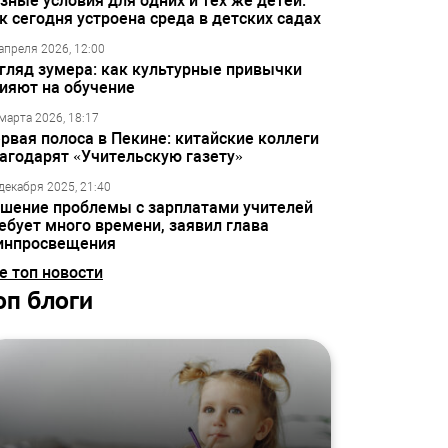
зные условия для одних и тех же детей:
к сегодня устроена среда в детских садах
апреля 2026, 12:00
гляд зумера: как культурные привычки
ияют на обучение
марта 2026, 18:17
рвая полоса в Пекине: китайские коллеги
агодарят «Учительскую газету»
декабря 2025, 21:40
шение проблемы с зарплатами учителей
ебует много времени, заявил глава
инпросвещения
е топ новости
оп блоги