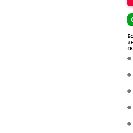
Ес
ин
«