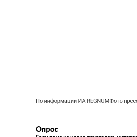
По информации ИА REGNUMФото прес
Опрос
Если тема на уроке показалась интере