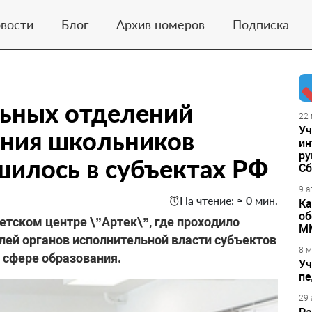
вости
Блог
Архив номеров
Подписка
льных отделений
22 
Уч
ения школьников
ин
ру
шилось в субъектах РФ
Сб
9 а
На чтение: ≈ 0 мин.
Ка
об
тском центре \”Артек\”, где проходило
М
ей органов исполнительной власти субъектов
8 м
 сфере образования.
Уч
пе
29 