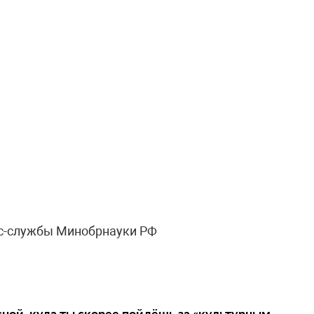
с-службы Минобрнауки РФ
сной, куда ты скорее пойдёшь за «культурным