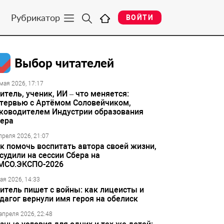
Рубрикатор
ВОЙТИ
Выбор читателей
мая 2026, 17:17
итель, ученик, ИИ – что меняется:
тервью с Артёмом Соловейчиком,
ководителем Индустрии образования
ера
преля 2026, 21:07
к помочь воспитать автора своей жизни,
судили на сессии Сбера на
МСО.ЭКСПО-2026
ая 2026, 14:33
итель пишет с войны: как лицеисты и
дагог вернули имя героя на обелиск
апреля 2026, 22:48