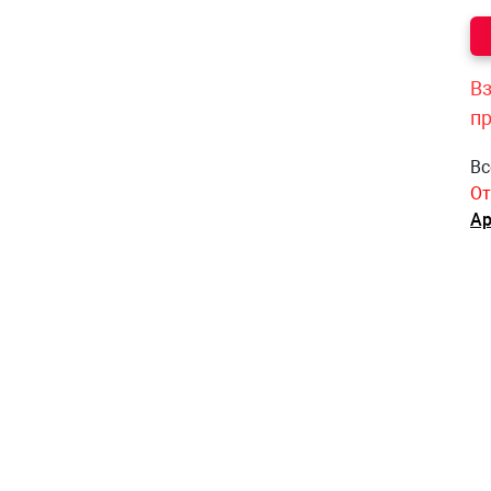
Вз
п
Вс
От
Ар