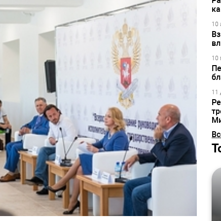
Ра
ка
10 
Вз
вл
10 
Пе
бл
11 
Ре
тр
М
Вс
Т