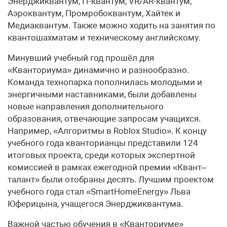
Энерджиквантум, IT-квантум, VR/AR-квантум,
Аэроквантум, Промробоквантум, Хайтек и
Медиаквантум. Также можно ходить на занятия по
квантошахматам и техническому английскому.
Минувший учебный год прошёл для
«Кванториума» динамично и разнообразно.
Команда технопарка пополнилась молодыми и
энергичными наставниками, были добавлены
новые направления дополнительного
образования, отвечающие запросам учащихся.
Например, «Алгоритмы в Roblox Studio». К концу
учебного года кванторианцы представили 124
итоговых проекта, среди которых экспертной
комиссией в рамках ежегодной премии «Квант–
талант» были отобраны десять. Лучшим проектом
учебного года стал «SmartHomeEnergy» Льва
Юферицына, учащегося Энерджиквантума.
Важной частью обучения в «Кванториуме»