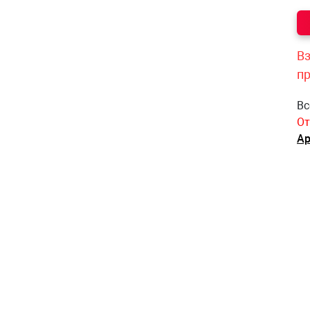
Вз
п
Вс
От
Ар