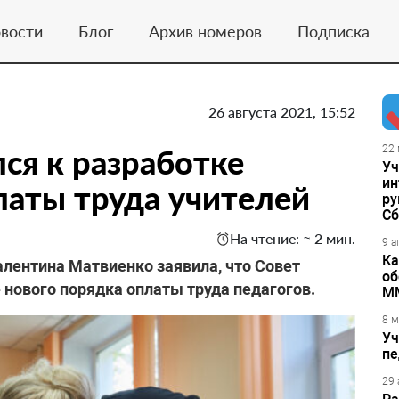
вости
Блог
Архив номеров
Подписка
26 августа 2021, 15:52
ся к разработке
22 
Уч
ин
латы труда учителей
ру
Сб
На чтение: ≈ 2 мин.
9 а
Ка
лентина Матвиенко заявила, что Совет
об
нового порядка оплаты труда педагогов.
М
8 м
Уч
пе
29 