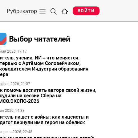
Рубрикатор
ВОЙТИ
Выбор читателей
мая 2026, 17:17
итель, ученик, ИИ – что меняется:
тервью с Артёмом Соловейчиком,
ководителем Индустрии образования
ера
преля 2026, 21:07
к помочь воспитать автора своей жизни,
судили на сессии Сбера на
МСО.ЭКСПО-2026
ая 2026, 14:33
итель пишет с войны: как лицеисты и
дагог вернули имя героя на обелиск
апреля 2026, 22:48