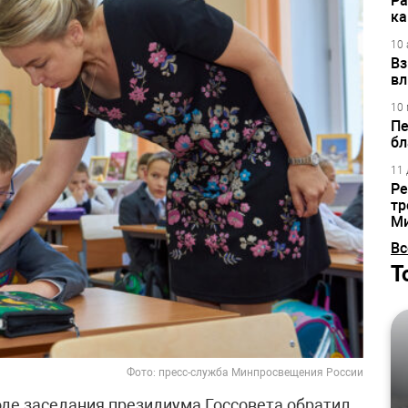
Ра
ка
10 
Вз
вл
10 
Пе
бл
11 
Ре
тр
М
Вс
Т
Фото: пресс-служба Минпросвещения России
оде заседания президиума Госсовета обратил