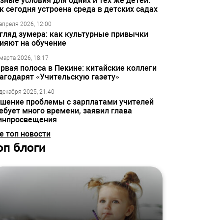
зные условия для одних и тех же детей:
к сегодня устроена среда в детских садах
апреля 2026, 12:00
гляд зумера: как культурные привычки
ияют на обучение
марта 2026, 18:17
рвая полоса в Пекине: китайские коллеги
агодарят «Учительскую газету»
декабря 2025, 21:40
шение проблемы с зарплатами учителей
ебует много времени, заявил глава
инпросвещения
е топ новости
оп блоги