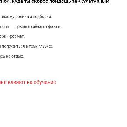
сной, куда ты скорее пойдёшь за «культурным
 нахожу ролики и подборки.
сайты — нужны надёжные факты.
вой» формат.
 погрузиться в тему глубже.
сь на отдых.
чки влияют на обучение