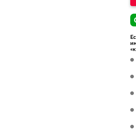
Ес
ин
«