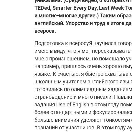
уникальна. (Среди видео, о которых я 
TEDed, Smarter Every Day, Last Week Toni
и многие-многие другие.) Таким образ
английский. Упорство и труд в итоге 
всероса.
Подготовка к всеросуЯ научился говор
имею в виду, что я мог пересказывать 
мне с произношением, но помешало уч
например, пришлось очень хорошо выу
языке. К счастью, я быстро схватываю
школьным учителем английского язы
готовились по олимпиадным заданиям
страноведение и много писали. Навыки
задания Use of English в этом году 
более стандартными и фокусировалис
больше внимания уделяют тонкостям а
познаний от участников. В этом году ау