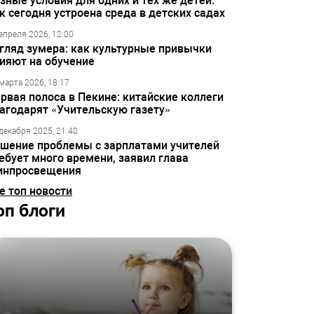
зные условия для одних и тех же детей:
к сегодня устроена среда в детских садах
апреля 2026, 12:00
гляд зумера: как культурные привычки
ияют на обучение
марта 2026, 18:17
рвая полоса в Пекине: китайские коллеги
агодарят «Учительскую газету»
декабря 2025, 21:40
шение проблемы с зарплатами учителей
ебует много времени, заявил глава
инпросвещения
е топ новости
оп блоги