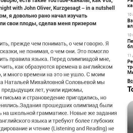
говорю, есть такие YouTube-каналы, как Vox,
Ра
ка
ght with John Oliver, Kurzgesagt – in a nutshell
ом, я довольно рано начал изучать
10 
Вз
дали свои плоды, сделав меня призером
вл
10 
Пе
ить, прежде чем понимать, о чем говорю. Я
бл
сказки, не понимая, о чем они. Это помогло
11 
ить правила языка. Перед олимпиадой мне,
Ре
чить, как образуются времена в английском
тр
М
, и много времени на это не ушло. С моим
Вс
ка Натальей Михайловной Соловьевой мы
Т
 предыдущих лет, учили идиомы,
 письма и страноведение пригодились, но
поменялись.Задания прошедших олимпиад были
ь на школьной грамматике. Новые же задания
нглийского языка и требуют более глубоких
дирование и чтение (Listening and Reading) не