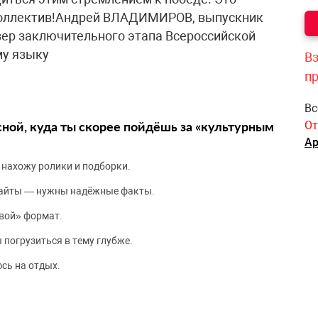
коллектив!Андрей ВЛАДИМИРОВ, выпускник
ер заключительного этапа Всероссийской
му языку
Вз
п
Вс
сной, куда ты скорее пойдёшь за «культурным
От
Ар
 нахожу ролики и подборки.
сайты — нужны надёжные факты.
вой» формат.
 погрузиться в тему глубже.
сь на отдых.