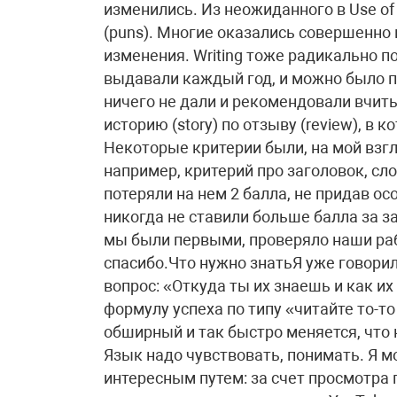
изменились. Из неожиданного в Use of
(puns). Многие оказались совершенно н
изменения. Writing тоже радикально 
выдавали каждый год, и можно было пр
ничего не дали и рекомендовали вчит
историю (story) по отзыву (review), в
Некоторые критерии были, на мой взг
например, критерий про заголовок, сло
потеряли на нем 2 балла, не придав ос
никогда не ставили больше балла за за
мы были первыми, проверяло наши раб
спасибо.Что нужно знатьЯ уже говорил 
вопрос: «Откуда ты их знаешь и как их
формулу успеха по типу «читайте то-то 
обширный и так быстро меняется, что
Язык надо чувствовать, понимать. Я 
интересным путем: за счет просмотра 