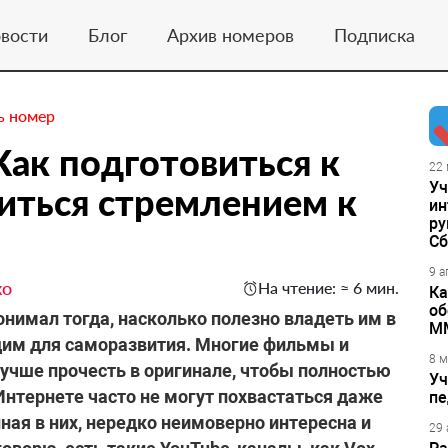
вости
Блог
Архив номеров
Подписка
ь номер
Как подготовиться к
22 
Уч
иться стремлением к
ин
ру
Сб
9 а
ко
На чтение: ≈ 6 мин.
Ка
об
 понимал тогда, насколько полезно владеть им в
М
им для саморазвития. Многие фильмы и
8 м
 лучше прочесть в оригинале, чтобы полностью
Уч
Интернете часто не могут похвастаться даже
пе
ная в них, нередко неимоверно интересна и
29 