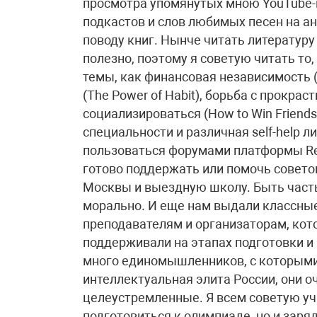
просмотра упомянутых мною YouTube-к
подкастов и слов любимых песен на ан
поводу книг. Нынче читать литературу
полезно, поэтому я советую читать то
темы, как финансовая независимость (
(The Power of Habit), борьба с прокраст
социализироваться (How to Win Friends 
специальности и различная self-help 
пользоваться форумами платформы Red
готово поддержать или помочь совет
Москвы и выездную школу. Быть част
морально. И еще нам выдали классные
преподавателям и организаторам, кот
поддерживали на этапах подготовки и
много единомышленников, с которыми
интеллектуальная элита России, они 
целеустремленные. Я всем советую уч
подготовиться к олимпиаде, но и заря