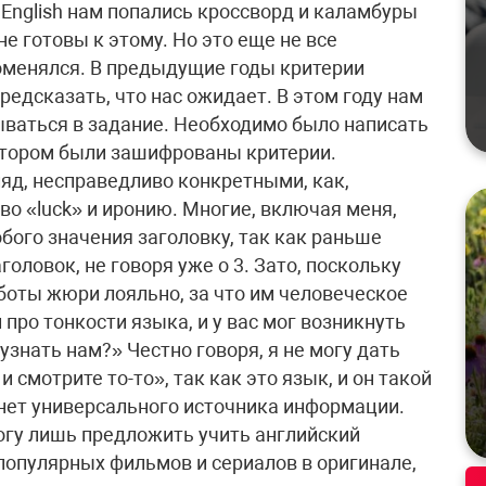
 English нам попались кроссворд и каламбуры
е готовы к этому. Но это еще не все
поменялся. В предыдущие годы критерии
едсказать, что нас ожидает. В этом году нам
ываться в задание. Необходимо было написать
 котором были зашифрованы критерии.
ляд, несправедливо конкретными, как,
во «luck» и иронию. Многие, включая меня,
обого значения заголовку, так как раньше
головок, не говоря уже о 3. Зато, поскольку
оты жюри лояльно, за что им человеческое
про тонкости языка, и у вас мог возникнуть
 узнать нам?» Честно говоря, я не могу дать
и смотрите то-то», так как это язык, и он такой
 нет универсального источника информации.
могу лишь предложить учить английский
популярных фильмов и сериалов в оригинале,