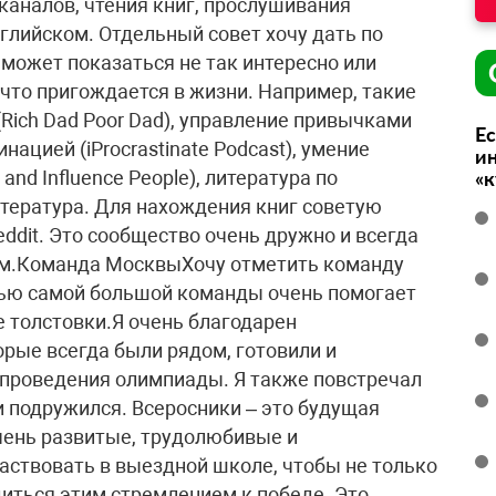
аналов, чтения книг, прослушивания
глийском. Отдельный совет хочу дать по
 может показаться не так интересно или
, что пригождается в жизни. Например, такие
Rich Dad Poor Dad), управление привычками
Ес
инацией (iProcrastinate Podcast), умение
ин
and Influence People), литература по
«
литература. Для нахождения книг советую
dit. Это сообщество очень дружно и всегда
ом.Команда МосквыХочу отметить команду
ью самой большой команды очень помогает
 толстовки.Я очень благодарен
орые всегда были рядом, готовили и
 проведения олимпиады. Я также повстречал
 подружился. Всеросники – это будущая
очень развитые, трудолюбивые и
аствовать в выездной школе, чтобы не только
диться этим стремлением к победе. Это