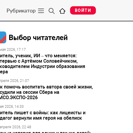
Рубрикатор
ВОЙТИ
Выбор читателей
мая 2026, 17:17
итель, ученик, ИИ – что меняется:
тервью с Артёмом Соловейчиком,
ководителем Индустрии образования
ера
преля 2026, 21:07
к помочь воспитать автора своей жизни,
судили на сессии Сбера на
МСО.ЭКСПО-2026
ая 2026, 14:33
итель пишет с войны: как лицеисты и
дагог вернули имя героя на обелиск
апреля 2026, 22:48