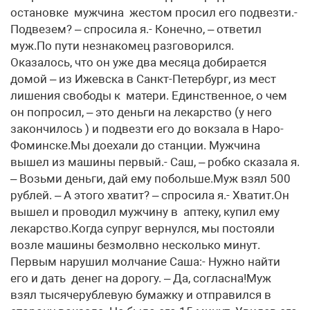
остановке мужчина жестом просил его подвезти.-
Подвезем? – спросила я.- Конечно, – ответил
муж.По пути незнакомец разговорился.
Оказалось, что он уже два месяца добирается
домой – из Ижевска в Санкт-Петербург, из мест
лишения свободы к матери. Единственное, о чем
он попросил, – это деньги на лекарство (у него
закончилось ) и подвезти его до вокзала в Наро-
Фоминске.Мы доехали до станции. Мужчина
вышел из машины первый.- Саш, – робко сказала я.
– Возьми деньги, дай ему побольше.Муж взял 500
рублей. – А этого хватит? – спросила я.- Хватит.Он
вышел и проводил мужчину в аптеку, купил ему
лекарство.Когда супруг вернулся, мы постояли
возле машины безмолвно несколько минут.
Первым нарушил молчание Саша:- Нужно найти
его и дать денег на дорогу. – Да, согласна!Муж
взял тысячерублевую бумажку и отправился в