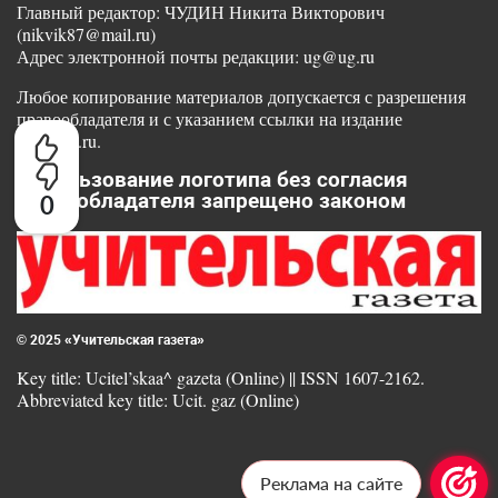
Главный редактор: ЧУДИН Никита Викторович
(nikvik87@mail.ru)
Адрес электронной почты редакции: ug@ug.ru
Любое копирование материалов допускается с разрешения
правообладателя и с указанием ссылки на издание
www.ug.ru.
Использование логотипа без согласия
правообладателя запрещено законом
0
© 2025 «Учительская газета»
Key title: Ucitel’skaa^ gazeta (Online) || ISSN 1607-2162.
Abbreviated key title: Ucit. gaz (Online)
Реклама на сайте