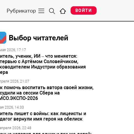
Рубрикатор
ВОЙТИ
Выбор читателей
мая 2026, 17:17
итель, ученик, ИИ – что меняется:
тервью с Артёмом Соловейчиком,
ководителем Индустрии образования
ера
преля 2026, 21:07
к помочь воспитать автора своей жизни,
судили на сессии Сбера на
МСО.ЭКСПО-2026
ая 2026, 14:33
итель пишет с войны: как лицеисты и
дагог вернули имя героя на обелиск
апреля 2026, 22:48