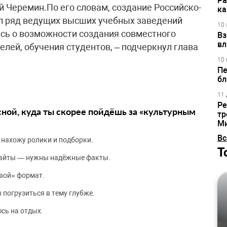
Ра
Черемин.По его словам, создание Российско-
ка
л ряд ведущих высших учебных заведений
10 
ись о возможности создания совместного
Вз
вл
лей, обучения студентов, – подчеркнул глава
10 
Пе
бл
11 
Ре
сной, куда ты скорее пойдёшь за «культурным
тр
М
Вс
 нахожу ролики и подборки.
Т
сайты — нужны надёжные факты.
вой» формат.
 погрузиться в тему глубже.
сь на отдых.