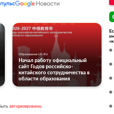
Ес
ин
«
Образование UG.RU
Начал работу официальный
сайт Годов российско-
китайского сотрудничества в
области образования
 быть
авторизированы
.