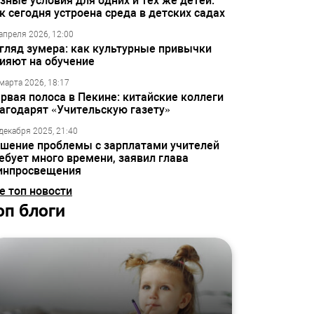
зные условия для одних и тех же детей:
к сегодня устроена среда в детских садах
апреля 2026, 12:00
гляд зумера: как культурные привычки
ияют на обучение
марта 2026, 18:17
рвая полоса в Пекине: китайские коллеги
агодарят «Учительскую газету»
декабря 2025, 21:40
шение проблемы с зарплатами учителей
ебует много времени, заявил глава
инпросвещения
е топ новости
оп блоги