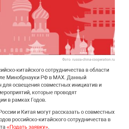
Фото: russia-china-cooperation.ru
сийско-китайского сотрудничества в области
але Минобрнауки РФ в МАХ. Данный
 для освещения совместных инициатив и
мероприятий, которые проводят
ии в рамках Годов.
России и Китая могут рассказать о совместных
одов российско-китайского сотрудничества в
йта
«Подать заявку»
.