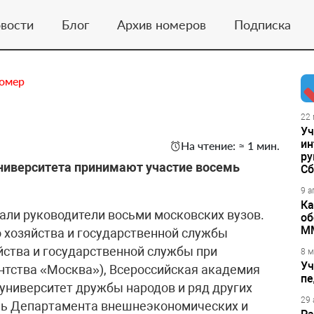
вости
Блог
Архив номеров
Подписка
номер
22 
Уч
ин
На чтение: ≈ 1 мин.
ру
университета принимают участие восемь
Сб
9 а
Ка
мали руководители восьми московских вузов.
об
М
 хозяйства и государственной службы
йства и государственной службы при
8 м
Уч
ентства «Москва»), Всероссийская академия
пе
университет дружбы народов и ряд других
29 
ель Департамента внешнеэкономических и