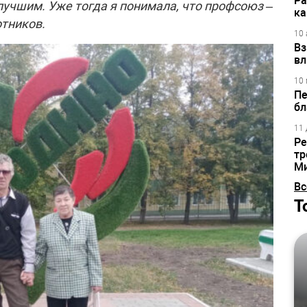
Ра
лучшим. Уже тогда я понимала, что профсоюз –
ка
тников.
10 
Вз
вл
10 
Пе
бл
11 
Ре
тр
М
Вс
Т