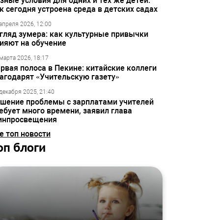
зные условия для одних и тех же детей:
к сегодня устроена среда в детских садах
апреля 2026, 12:00
гляд зумера: как культурные привычки
ияют на обучение
марта 2026, 18:17
рвая полоса в Пекине: китайские коллеги
агодарят «Учительскую газету»
декабря 2025, 21:40
шение проблемы с зарплатами учителей
ебует много времени, заявил глава
инпросвещения
е топ новости
оп блоги