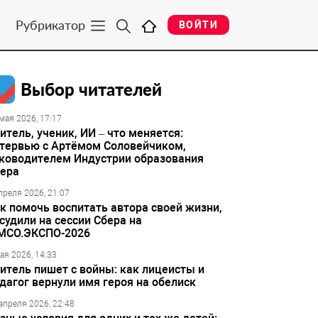
Рубрикатор
ВОЙТИ
Выбор читателей
мая 2026, 17:17
итель, ученик, ИИ – что меняется:
тервью с Артёмом Соловейчиком,
ководителем Индустрии образования
ера
преля 2026, 21:07
к помочь воспитать автора своей жизни,
судили на сессии Сбера на
МСО.ЭКСПО-2026
ая 2026, 14:33
итель пишет с войны: как лицеисты и
дагог вернули имя героя на обелиск
апреля 2026, 22:48