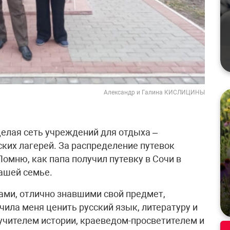
Александр и Галина КИСЛИЦИНЫ
целая сеть учреждений для отдыха –
ских лагерей. За распределение путевок
омню, как папа получил путевку в Сочи в
нашей семье.
ами, отлично знавшими свой предмет,
ила меня ценить русский язык, литературу и
и учителем истории, краеведом-просветителем и