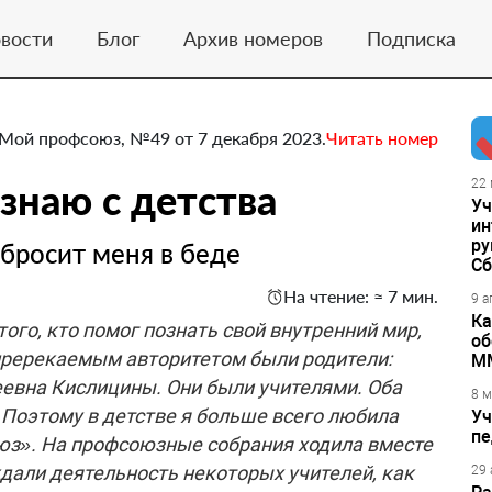
вости
Блог
Архив номеров
Подписка
Мой профсоюз, №49 от 7 декабря 2023.
Читать номер
знаю с детства
22 
Уч
ин
ру
 бросит меня в беде
Сб
На чтение: ≈ 7 мин.
9 а
Ка
того, кто помог познать свой внутренний мир,
об
пререкаемым авторитетом были родители:
М
евна Кислицины. Они были учителями. Оба
8 м
 Поэтому в детстве я больше всего любила
Уч
пе
оюз». На профсоюзные собрания ходила вместе
ждали деятельность некоторых учителей, как
29 