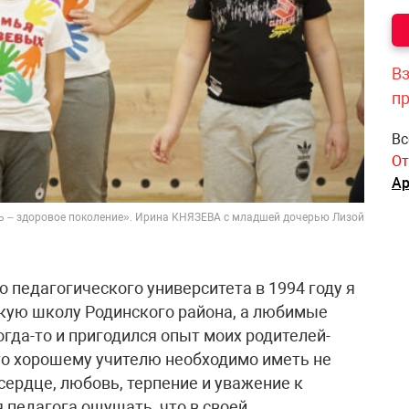
Вз
п
Вс
От
Ар
 – здоровое поколение». Ирина КНЯЗЕВА с младшей дочерью Лизой
 педагогического университета в 1994 году я
кую школу Родинского района, а любимые
огда-то и пригодился опыт моих родителей-
что хорошему учителю необходимо иметь не
 сердце, любовь, терпение и уважение к
 педагога ощущать, что в своей