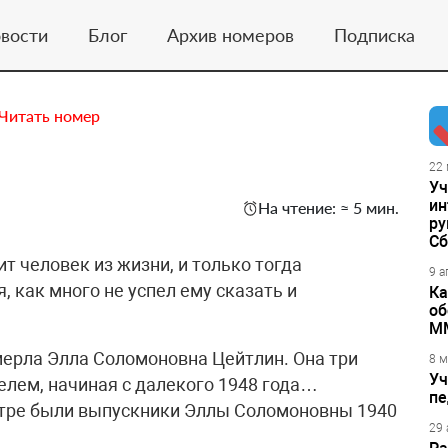
вости
Блог
Архив номеров
Подписка
Читать номер
22 
Уч
ин
На чтение: ≈ 5 мин.
ру
Сб
ит человек из жизни, и только тогда
9 а
, как много не успел ему сказать и
Ка
об
М
 умерла Элла Соломоновна Цейтлин. Она три
8 м
Уч
лем, начиная с далекого 1948 года…
пе
тре были выпускники Эллы Соломоновны 1940
29 