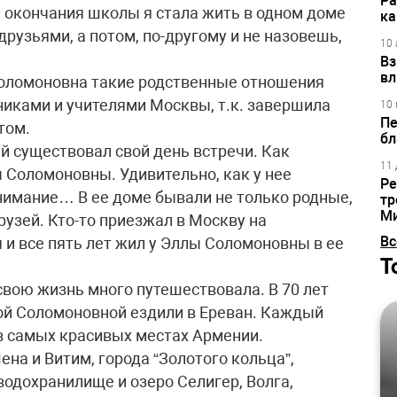
Ра
ле окончания школы я стала жить в одном доме
ка
друзьями, а потом, по-другому и не назовешь,
10 
Вз
вл
Соломоновна такие родственные отношения
иками и учителями Москвы, т.к. завершила
10 
Пе
том.
бл
й существовал свой день встречи. Как
11 
ы Соломоновны. Удивительно, как у нее
Ре
внимание… В ее доме бывали не только родные,
тр
М
рузей. Кто-то приезжал в Москву на
Вс
я и все пять лет жил у Эллы Соломоновны в ее
Т
вою жизнь много путешествовала. В 70 лет
лой Соломоновной ездили в Ереван. Каждый
 в самых красивых местах Армении.
ена и Витим, города “Золотого кольца”,
одохранилище и озеро Селигер, Волга,