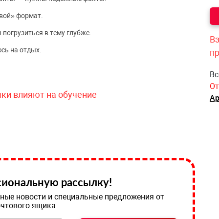
вой» формат.
 погрузиться в тему глубже.
Вз
сь на отдых.
п
Вс
От
чки влияют на обучение
Ар
иональную рассылку!
ные новости и специальные предложения от
очтового ящика