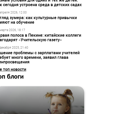
зные условия для одних и тех же детей:
к сегодня устроена среда в детских садах
апреля 2026, 12:00
гляд зумера: как культурные привычки
ияют на обучение
марта 2026, 18:17
рвая полоса в Пекине: китайские коллеги
агодарят «Учительскую газету»
декабря 2025, 21:40
шение проблемы с зарплатами учителей
ебует много времени, заявил глава
инпросвещения
е топ новости
оп блоги