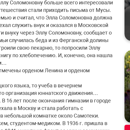
Эллу Соломоновну больше всего интересовали
утешествия стали приходить письма от Мусы.
мью и считал, что Элла Соломоновна должна
 уехал служить внук и оказался в Московской
ги внуку через Эллу Соломоновну, сообщает о
емьи случилась беда и из Ферганской долины
троили свою пекарню, то попросили Эллу
нигу по хлебопечению. И, конечно, она нашла
ям…
тмечены орденом Ленина и орденом
цкого языка, то учеба в вечернем
 то организация юннатского движения…
. В 16 лет после окончания гимназии в городе
хала в Москву и стала работать с
 в небольшой комнатке около Самотеки.
м, студентом-медиком. В 1936 г. пришла в