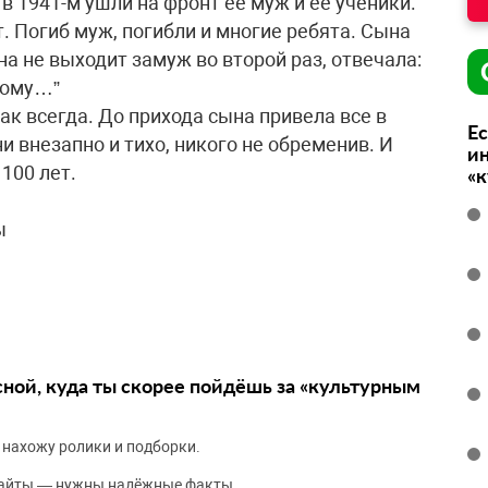
в 1941-м ушли на фронт ее муж и ее ученики.
. Погиб муж, погибли и многие ребята. Сына
а не выходит замуж во второй раз, отвечала:
вому…”
ак всегда. До прихода сына привела все в
Ес
 внезапно и тихо, никого не обременив. И
ин
100 лет.
«
ы
сной, куда ты скорее пойдёшь за «культурным
 нахожу ролики и подборки.
сайты — нужны надёжные факты.