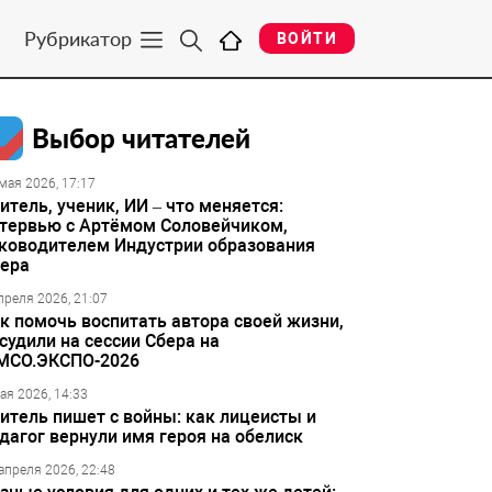
Рубрикатор
ВОЙТИ
Выбор читателей
мая 2026, 17:17
итель, ученик, ИИ – что меняется:
тервью с Артёмом Соловейчиком,
ководителем Индустрии образования
ера
преля 2026, 21:07
к помочь воспитать автора своей жизни,
судили на сессии Сбера на
МСО.ЭКСПО-2026
ая 2026, 14:33
итель пишет с войны: как лицеисты и
дагог вернули имя героя на обелиск
апреля 2026, 22:48