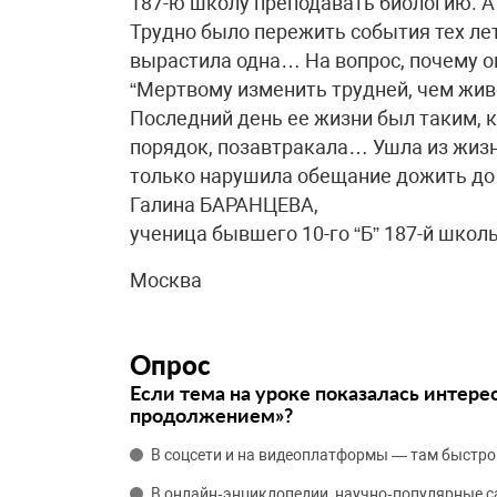
187-ю школу преподавать биологию. А 
Трудно было пережить события тех лет
вырастила одна… На вопрос, почему он
“Мертвому изменить трудней, чем жи
Последний день ее жизни был таким, к
порядок, позавтракала… Ушла из жизни
только нарушила обещание дожить до 
Галина БАРАНЦЕВА,
ученица бывшего 10-го “Б” 187-й школ
Москва
Опрос
Если тема на уроке показалась интере
продолжением»?
В соцсети и на видеоплатформы — там быстро
В онлайн‑энциклопедии, научно‑популярные 