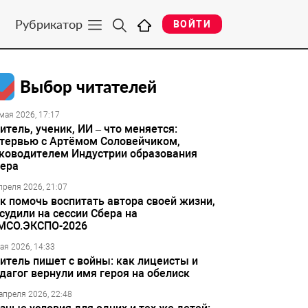
Рубрикатор
ВОЙТИ
Выбор читателей
мая 2026, 17:17
итель, ученик, ИИ – что меняется:
тервью с Артёмом Соловейчиком,
ководителем Индустрии образования
ера
преля 2026, 21:07
к помочь воспитать автора своей жизни,
судили на сессии Сбера на
МСО.ЭКСПО-2026
ая 2026, 14:33
итель пишет с войны: как лицеисты и
дагог вернули имя героя на обелиск
апреля 2026, 22:48