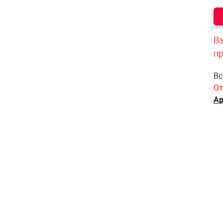
Вз
п
Вс
От
Ар