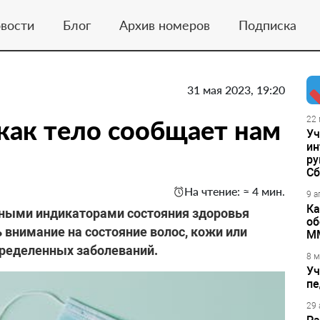
вости
Блог
Архив номеров
Подписка
31 мая 2023, 19:20
как тело сообщает нам
22 
Уч
ин
ру
Сб
На чтение: ≈ 4 мин.
9 а
Ка
ными индикаторами состояния здоровья
об
 внимание на состояние волос, кожи или
М
пределенных заболеваний.
8 м
Уч
пе
29 