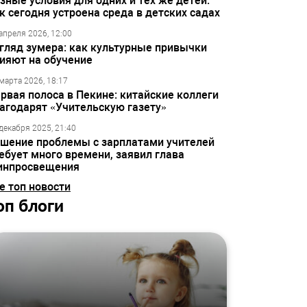
зные условия для одних и тех же детей:
к сегодня устроена среда в детских садах
апреля 2026, 12:00
гляд зумера: как культурные привычки
ияют на обучение
марта 2026, 18:17
рвая полоса в Пекине: китайские коллеги
агодарят «Учительскую газету»
декабря 2025, 21:40
шение проблемы с зарплатами учителей
ебует много времени, заявил глава
инпросвещения
е топ новости
оп блоги