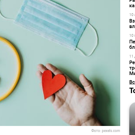
Ра
ка
10 
Вз
вл
10 
Пе
бл
11 
Ре
тр
М
Вс
Т
Фото: pexels.com