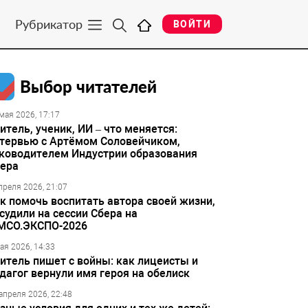
Рубрикатор
ВОЙТИ
Выбор читателей
мая 2026, 17:17
итель, ученик, ИИ – что меняется:
тервью с Артёмом Соловейчиком,
ководителем Индустрии образования
ера
преля 2026, 21:07
к помочь воспитать автора своей жизни,
судили на сессии Сбера на
МСО.ЭКСПО-2026
ая 2026, 14:33
итель пишет с войны: как лицеисты и
дагог вернули имя героя на обелиск
апреля 2026, 22:48