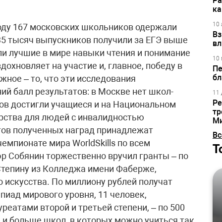
Ра
ка
10 
оду 167 московских школьников одержали
Вз
35 тысяч выпускников получили за ЕГЭ выше
вл
ли лучшие в мире навыки чтения и понимание
10 
 вдохновляет на участие и, главное, победу в
Пе
бл
жное – то, что эти исследования
ий балл результатов: в Москве нет школ-
11 
Ре
ов достигли учащиеся и на Национальном
тр
рства для людей с инвалидностью
М
ов полученных наград принадлежат
Вс
мпионате мира WorldSkills по всем
Т
р Собянин торжественно вручил гранты – по
 Степину из Колледжа имени Фаберже,
искусства. По миллиону рублей получат
иад мирового уровня, 11 человек,
реатами второй и третьей степени, – по 500
е и больше школ, в которых можно учиться так,