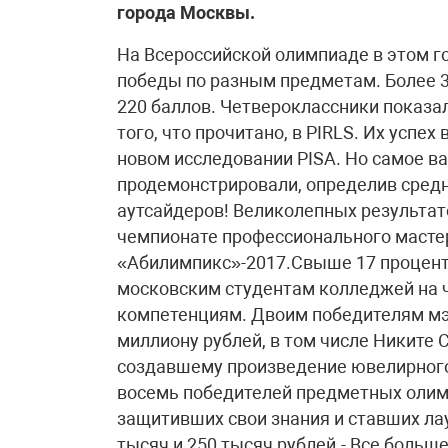
города Москвы.
На Всероссийской олимпиаде в этом г
победы по разным предметам. Более 
220 баллов. Четвероклассники показа
того, что прочитано, в PIRLS. Их успех
новом исследовании PISA. Но самое ва
продемонстрировали, определив средн
аутсайдеров! Великолепных результат
чемпионате профессионального масте
«Абилимпикс»-2017.Свыше 17 процент
московским студентам колледжей на че
компетенциям. Двоим победителям мэ
миллиону рублей, в том числе Никите
создавшему произведение ювелирного 
восемь победителей предметных олимп
защитивших свои знания и ставших лау
тысяч и 250 тысяч рублей.- Все больш