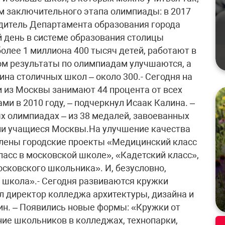
м заключительного этапа олимпиады: в 2017
водитель Департамента образования города
 день в системе образования столицы
олее 1 миллиона 400 тысяч детей, работают в
том результаты по олимпиадам улучшаются, а
ина столичных школ – около 300.- Сегодня на
 из Москвы занимают 44 процента от всех
ми в 2010 году, – подчеркнул Исаак Калина. –
х олимпиадах – из 38 медалей, завоеванных
если учащиеся Москвы.На улучшение качества
влены городские проекты «Медицинский класс
асс в московской школе», «Кадетский класс»,
сковского школьника». И, безусловно,
 школа».- Сегодня развиваются кружки
л директор колледжа архитектуры, дизайна и
н. – Появились новые формы: «Кружки от
ие школьников в колледжах, технопарки,