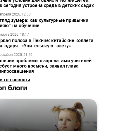
зные условия для одних и тех же детей:
к сегодня устроена среда в детских садах
апреля 2026, 12:00
гляд зумера: как культурные привычки
ияют на обучение
марта 2026, 18:17
рвая полоса в Пекине: китайские коллеги
агодарят «Учительскую газету»
декабря 2025, 21:40
шение проблемы с зарплатами учителей
ебует много времени, заявил глава
инпросвещения
е топ новости
оп блоги