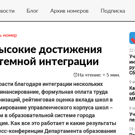
вости
Блог
Архив номеров
Подписка
ь номер
Высокие достижения
22 
Уч
стемной интеграции
ин
ру
Сб
На чтение: ≈ 5 мин.
9 а
 расти благодаря интеграции нескольких
Ка
нансирование, формульная оплата труда
об
М
изаций, рейтинговая оценка вклада школ в
мирование управленческого корпуса школ –
8 м
Уч
ым в образовательной системе города
пе
я. Как все это работает и какие результаты
29 
есс-конференции Департамента образования