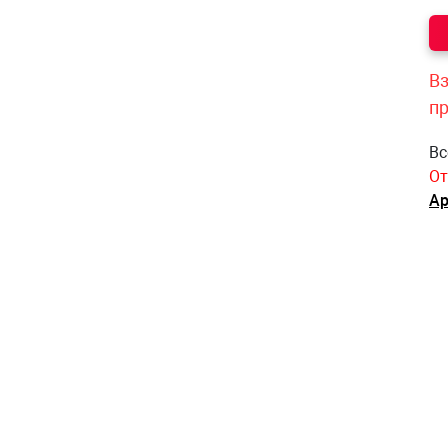
Вз
п
Вс
От
Ар