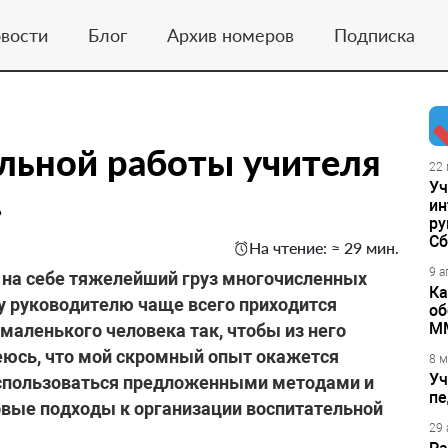
вости
Блог
Архив номеров
Подписка
льной работы учителя
22 
Уч
.
ин
ру
Сб
На чтение: ≈ 29 мин.
9 а
 на себе тяжелейший груз многочисленных
Ка
у руководителю чаще всего приходится
об
М
маленького человека так, чтобы из него
еюсь, что мой скромный опыт окажется
8 м
Уч
воспользоваться предложенными методами и
пе
овые подходы к организации воспитательной
29 