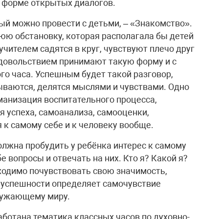
 форме открытых диалогов.
ый можно провести с детьми, – «Знакомство».
юю обстановку, которая располагала бы детей
учителем садятся в круг, чувствуют плечо друг
 удовольствием принимают такую форму и с
го часа. Успешным будет такой разговор,
ываются, делятся мыслями и чувствами. Одно
уманизация воспитательного процесса,
 успеха, самоанализа, самооценки,
к самому себе и к человеку вообще.
олжна пробудить у ребёнка интерес к самому
е вопросы и отвечать на них. Кто я? Какой я?
бходимо почувствовать свою значимость,
 успешности определяет самочувствие
кружающему миру.
аботана тематика классных часов по духовно-