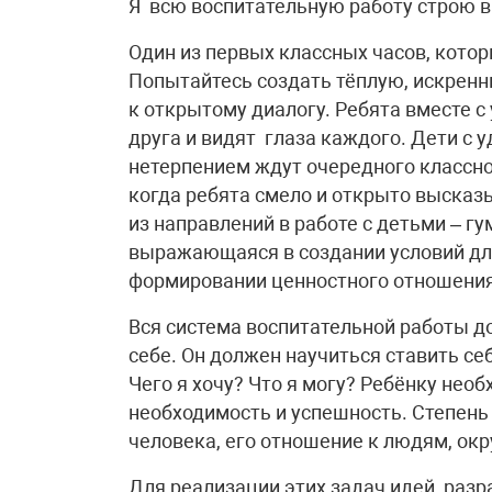
Я всю воспитательную работу строю в
Один из первых классных часов, котор
Попытайтесь создать тёплую, искренн
к открытому диалогу. Ребята вместе с 
друга и видят глаза каждого. Дети с
нетерпением ждут очередного классно
когда ребята смело и открыто высказ
из направлений в работе с детьми – г
выражающаяся в создании условий для
формировании ценностного отношения 
Вся система воспитательной работы д
себе. Он должен научиться ставить себ
Чего я хочу? Что я могу? Ребёнку нео
необходимость и успешность. Степень
человека, его отношение к людям, о
Для реализации этих задач идей разр