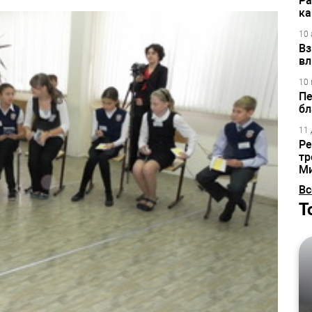
Ра
ка
10 
Вз
вл
10 
Пе
бл
11 
Ре
тр
М
Вс
Т