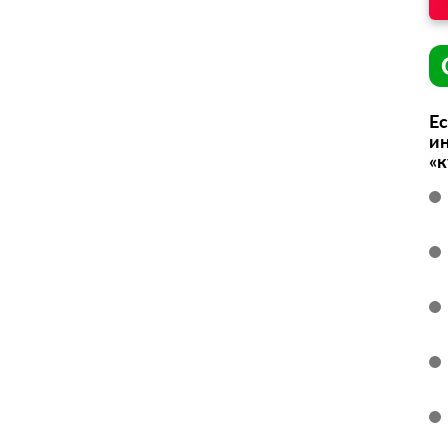
Ес
ин
«