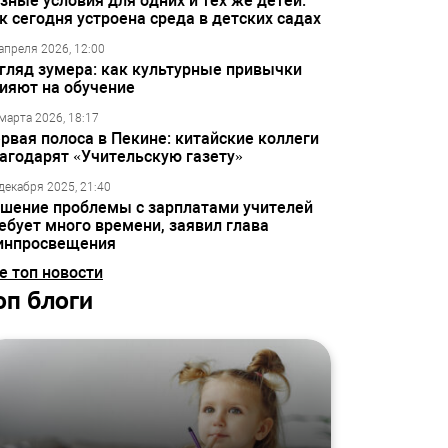
зные условия для одних и тех же детей:
к сегодня устроена среда в детских садах
апреля 2026, 12:00
гляд зумера: как культурные привычки
ияют на обучение
марта 2026, 18:17
рвая полоса в Пекине: китайские коллеги
агодарят «Учительскую газету»
декабря 2025, 21:40
шение проблемы с зарплатами учителей
ебует много времени, заявил глава
инпросвещения
е топ новости
оп блоги