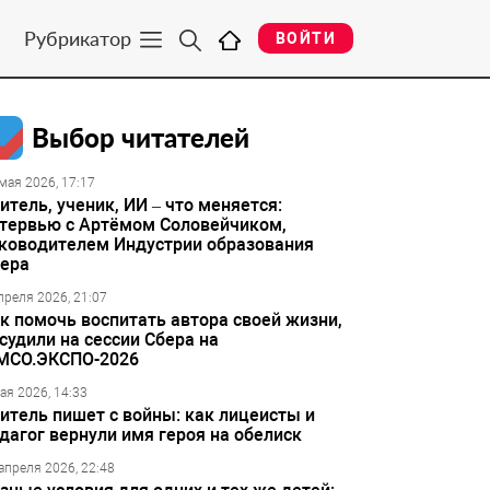
Рубрикатор
ВОЙТИ
Выбор читателей
мая 2026, 17:17
итель, ученик, ИИ – что меняется:
тервью с Артёмом Соловейчиком,
ководителем Индустрии образования
ера
преля 2026, 21:07
к помочь воспитать автора своей жизни,
судили на сессии Сбера на
МСО.ЭКСПО-2026
ая 2026, 14:33
итель пишет с войны: как лицеисты и
дагог вернули имя героя на обелиск
апреля 2026, 22:48