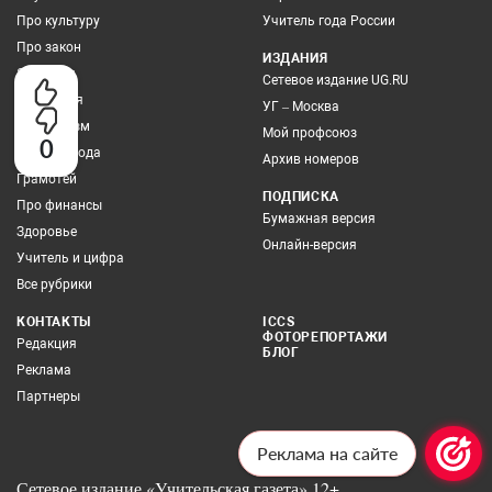
Про культуру
Учитель года России
Про закон
ИЗДАНИЯ
Экология
Сетевое издание UG.RU
Выбор дня
УГ – Москва
Про туризм
Мой профсоюз
0
Учитель года
Архив номеров
Грамотей
ПОДПИСКА
Про финансы
Бумажная версия
Здоровье
Онлайн-версия
Учитель и цифра
Все рубрики
КОНТАКТЫ
ICCS
ФОТОРЕПОРТАЖИ
Редакция
БЛОГ
Реклама
Партнеры
Реклама на сайте
Сетевое издание «Учительская газета» 12+