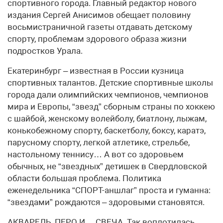
спортивного города. Главный редактор нового
издания Сергей Анисимов обещает половину
восьмистраничной газеты отдавать детскому
спорту, проблемам здорового образа жизни
подростков Урала.
Екатеринбург – известная в России кузница
спортивных талантов. Детские спортивные школы
города дали олимпийских чемпионов, чемпионов
мира и Европы, “звезд” сборным страны по хоккею
с шайбой, женскому волейболу, биатлону, лыжам,
конькобежному спорту, баскетболу, боксу, каратэ,
парусному спорту, легкой атлетике, стрельбе,
настольному теннису… А вот со здоровьем
обычных, не “звездных” детишек в Свердловской
области большая проблема. Политика
еженедельника “СПОРТ-аншлаг” проста и гуманна:
“звездами” рождаются – здоровыми становятся.
АКВАРЕЛЬ, ПЕРО И… СВЕЧА. Так воплотилась