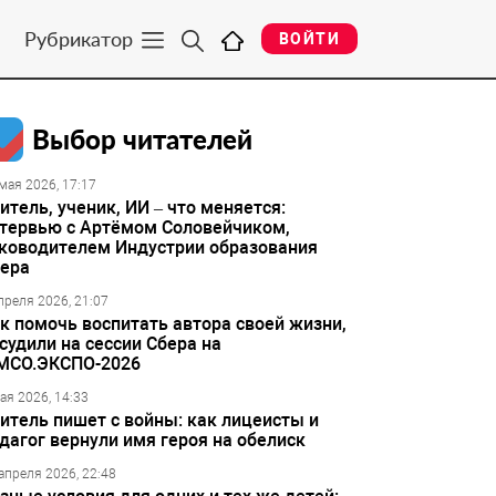
Рубрикатор
ВОЙТИ
Выбор читателей
мая 2026, 17:17
итель, ученик, ИИ – что меняется:
тервью с Артёмом Соловейчиком,
ководителем Индустрии образования
ера
преля 2026, 21:07
к помочь воспитать автора своей жизни,
судили на сессии Сбера на
МСО.ЭКСПО-2026
ая 2026, 14:33
итель пишет с войны: как лицеисты и
дагог вернули имя героя на обелиск
апреля 2026, 22:48