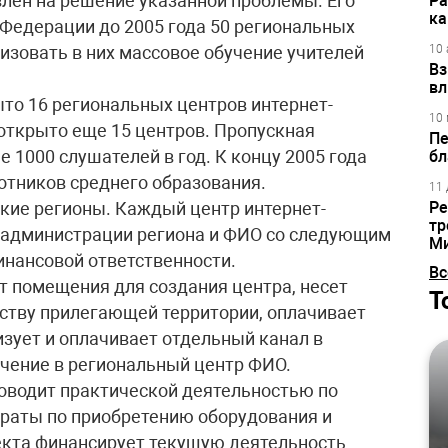
лен на решение указанной проблемы. Его
Ра
ка
 Федерации до 2005 года 50 региональных
изовать в них массовое обучение учителей
10 
Вз
вл
то 16 региональных центров интернет-
10 
 открыто еще 15 центров. Пропускная
Пе
е 1000 слушателей в год. К концу 2005 года
бл
отников среднего образования.
11 
кие регионы. Каждый центр интернет-
Ре
тр
т администрации региона и ФИО со следующим
М
нансовой ответственности.
Вс
 помещения для создания центра, несет
Т
йству прилегающей территории, оплачивает
зует и оплачивает отдельный канал в
учение в региональный центр ФИО.
оводит практической деятельностью по
траты по приобретению оборудования и
оекта финансирует текущую деятельность