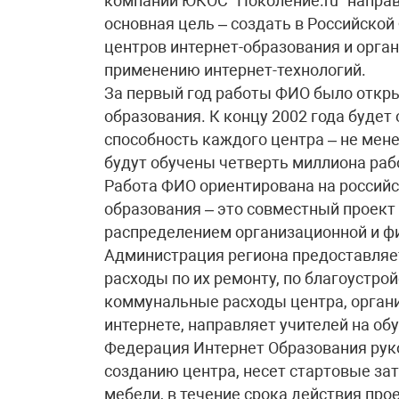
компании ЮКОС “Поколение.ru” направ
основная цель – создать в Российской
центров интернет-образования и орган
применению интернет-технологий.
За первый год работы ФИО было откры
образования. К концу 2002 года будет
способность каждого центра – не мене
будут обучены четверть миллиона раб
Работа ФИО ориентирована на российс
образования – это совместный проек
распределением организационной и фи
Администрация региона предоставляет
расходы по их ремонту, по благоустро
коммунальные расходы центра, органи
интернете, направляет учителей на об
Федерация Интернет Образования рук
созданию центра, несет стартовые за
мебели, в течение срока действия пр