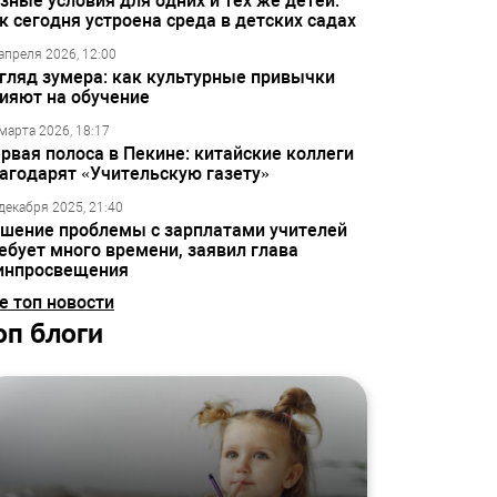
зные условия для одних и тех же детей:
к сегодня устроена среда в детских садах
апреля 2026, 12:00
гляд зумера: как культурные привычки
ияют на обучение
марта 2026, 18:17
рвая полоса в Пекине: китайские коллеги
агодарят «Учительскую газету»
декабря 2025, 21:40
шение проблемы с зарплатами учителей
ебует много времени, заявил глава
инпросвещения
е топ новости
оп блоги