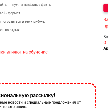
сайты — нужны надёжные факты.
вой» формат.
Вз
 погрузиться в тему глубже.
п
сь на отдых.
Вс
От
Ар
чки влияют на обучение
иональную рассылку!
ные новости и специальные предложения от
очтового ящика