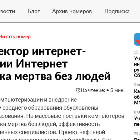
вости
Блог
Архив номеров
Подписка
Читать номер
ектор интернет-
22 
Уч
ии Интернет
ин
ру
ка мертва без людей
Сб
9 а
На чтение: ≈ 5 мин.
Ка
об
мпьютеризации и внедрение
М
у среднего образования обусловлены
8 м
разования. Но массовые поставки компьютеров
Уч
ка мертва без людей, эффективность
пе
ученных специалистов. Проект нефтяной
29 