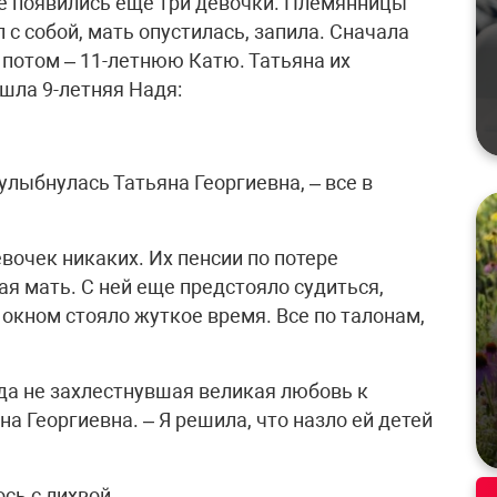
ье появились еще три девочки. Племянницы
 с собой, мать опустилась, запила. Сначала
потом – 11-летнюю Катю. Татьяна их
шла 9-летняя Надя:
 улыбнулась Татьяна Георгиевна, – все в
евочек никаких. Их пенсии по потере
я мать. С ней еще предстояло судиться,
 окном стояло жуткое время. Все по талонам,
гда не захлестнувшая великая любовь к
а Георгиевна. – Я решила, что назло ей детей
сь с лихвой.