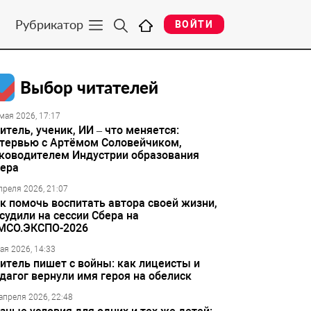
Рубрикатор
ВОЙТИ
Выбор читателей
мая 2026, 17:17
итель, ученик, ИИ – что меняется:
тервью с Артёмом Соловейчиком,
ководителем Индустрии образования
ера
преля 2026, 21:07
к помочь воспитать автора своей жизни,
судили на сессии Сбера на
МСО.ЭКСПО-2026
ая 2026, 14:33
итель пишет с войны: как лицеисты и
дагог вернули имя героя на обелиск
апреля 2026, 22:48