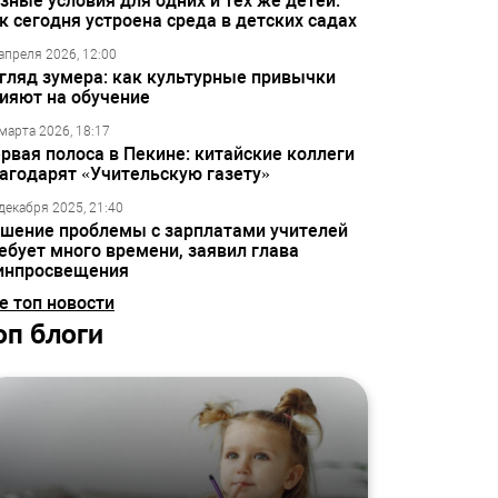
зные условия для одних и тех же детей:
к сегодня устроена среда в детских садах
апреля 2026, 12:00
гляд зумера: как культурные привычки
ияют на обучение
марта 2026, 18:17
рвая полоса в Пекине: китайские коллеги
агодарят «Учительскую газету»
декабря 2025, 21:40
шение проблемы с зарплатами учителей
ебует много времени, заявил глава
инпросвещения
е топ новости
оп блоги