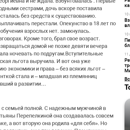
Ра
еоргиевна и не ждала. Взбунтовалась . Первые
ка
родными сестрами, дочь вскоре поставила
10 
осталась без средств к существованию.
Вз
ыплачивать перестали. Опекунство в 18 лет по
вл
 обучения взрослых нет. замкнулась.
10 
говорах. Кроме того, брал свое возраст.
Пе
бл
озвращаться домой не позже девяти вечера
вала ночевать по подругам.Вступительные
11 
Ре
ская льгота выручила. И вот она уже
тр
ию экономики и права – без всяких льгот –
М
енткой стала и – младшая из племянниц
Вс
авший в развитии…
Т
 с семьей полной. С надежным мужчиной в
атьяны Перепелкиной она создавалась совсем
ке, а вот вторую она родила «для себя». Но