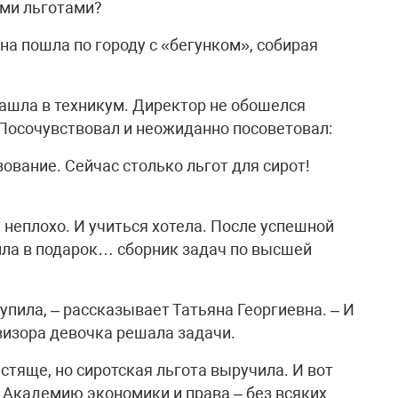
ыми льготами?
яна пошла по городу с «бегунком», собирая
ашла в техникум. Директор не обошелся
Посочувствовал и неожиданно посоветовал:
вание. Сейчас столько льгот для сирот!
 неплохо. И учиться хотела. После успешной
сила в подарок… сборник задач по высшей
купила, – рассказывает Татьяна Георгиевна. – И
визора девочка решала задачи.
тяще, но сиротская льгота выручила. И вот
В Академию экономики и права – без всяких