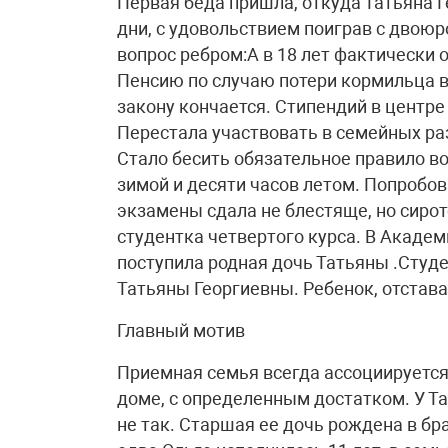
Первая беда пришла, откуда Татьяна Г
дни, с удовольствием поиграв с двою
вопрос ребром:А в 18 лет фактически 
Пенсию по случаю потери кормильца в
закону кончается. Стипендий в центре
Перестала участвовать в семейных раз
Стало бесить обязательное правило в
зимой и десяти часов летом. Попробо
экзамены сдала не блестяще, но сирот
студентка четвертого курса. В Академ
поступила родная дочь Татьяны .Студ
Татьяны Георгиевны. Ребенок, отстав
Главный мотив
Приемная семья всегда ассоциируется
доме, с определенным достатком. У Т
не так. Старшая ее дочь рождена в бра