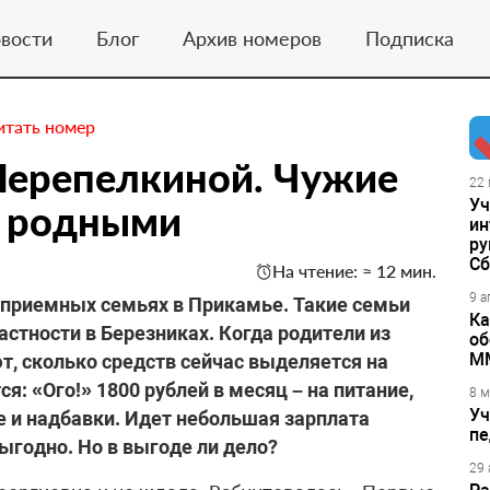
вости
Блог
Архив номеров
Подписка
итать номер
Перепелкиной. Чужие
22 
Уч
е родными
ин
ру
Сб
На чтение: ≈ 12 мин.
9 а
 приемных семьях в Прикамье. Такие семьи
Ка
астности в Березниках. Когда родители из
об
М
, сколько средств сейчас выделяется на
я: «Ого!» 1800 рублей в месяц – на питание,
8 м
Уч
е и надбавки. Идет небольшая зарплата
пе
ыгодно. Но в выгоде ли дело?
29 