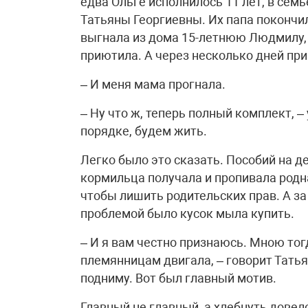
едва Ольге исполнилось 11 лет, в сем
Татьяны Георгиевны. Их папа покончил
выгнала из дома 15-летнюю Людмилу, 
приютила. А через несколько дней при
– И меня мама прогнала.
– Ну что ж, теперь полный комплект, –
порядке, будем жить.
Легко было это сказать. Пособий на д
кормильца получала и пропивала родна
чтобы лишить родительских прав. А за
проблемой было кусок мыла купить.
– И я вам честно признаюсь. Мною то
племянницам двигала, – говорит Татьян
подниму. Вот был главный мотив.
Главный не главный, а хлебнуть довело