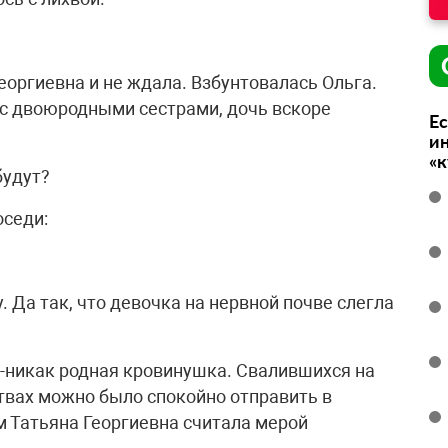
еоргиевна и не ждала. Взбунтовалась Ольга.
 с двоюродными сестрами, дочь вскоре
Ес
ин
«
будут?
оседи:
. Да так, что девочка на нервной почве слегла
к-никак родная кровинушка. Свалившихся на
ствах можно было спокойно отправить в
м Татьяна Георгиевна считала мерой