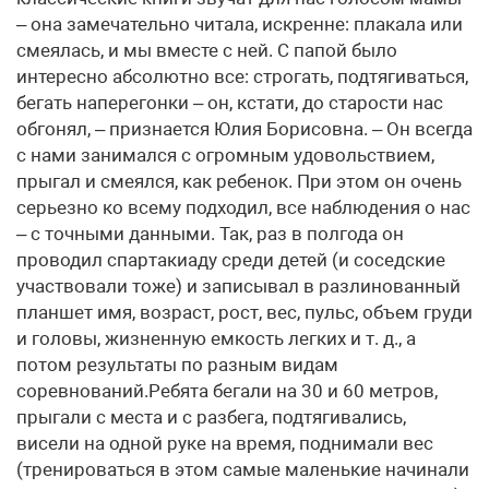
– она замечательно читала, искренне: плакала или
смеялась, и мы вместе с ней. С папой было
интересно абсолютно все: строгать, подтягиваться,
бегать наперегонки – он, кстати, до старости нас
обгонял, – признается Юлия Борисовна. – Он всегда
с нами занимался с огромным удовольствием,
прыгал и смеялся, как ребенок. При этом он очень
серьезно ко всему подходил, все наблюдения о нас
– с точными данными. Так, раз в полгода он
проводил спартакиаду среди детей (и соседские
участвовали тоже) и записывал в разлинованный
планшет имя, возраст, рост, вес, пульс, объем груди
и головы, жизненную емкость легких и т. д., а
потом результаты по разным видам
соревнований.Ребята бегали на 30 и 60 метров,
прыгали с места и с разбега, подтягивались,
висели на одной руке на время, поднимали вес
(тренироваться в этом самые маленькие начинали