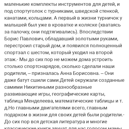
маленькие комплекты инструментов для детей, и
под спортуголок с турниками, шведской стенкой,
канатами, кольцами. А первый в жизни турничок у
малышей был уже в кроватке и коляске (хватаясь
за палочку, они подтягивались). Впоследствии
Борис Павлович, обладавший золотыми руками,
перестроил старый дом, и появился полноценный
спортзал с шестом, который уходил на второй
этаж.- Мы до сих пор не можем дома устроить
столько спортснарядов, сколько сделали наши
родители, – призналась Анна Борисовна. – Они
даже батут сшили сами.Детей окружали созданные
самими Никитиными разнообразные
развивающие игры, географические карты,
таблица Менделеева, математические таблицы и т.
д.Но главными двигателями всего, главным
подарком в жизни для своих детей были родители.-
До сих пор вся детская литература и многие
классические книги звучат для нас голосом мамы