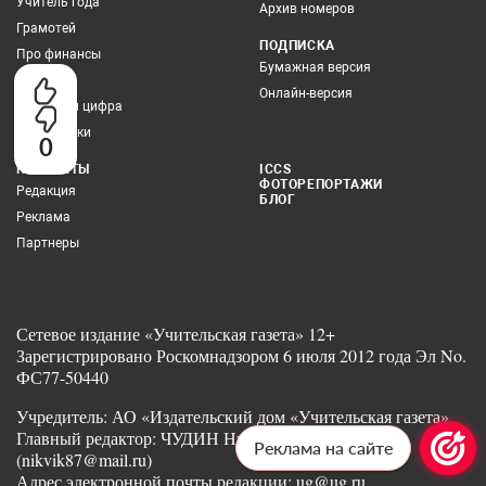
Учитель года
Архив номеров
Грамотей
ПОДПИСКА
Про финансы
Бумажная версия
Здоровье
Онлайн-версия
Учитель и цифра
Все рубрики
0
КОНТАКТЫ
ICCS
ФОТОРЕПОРТАЖИ
Редакция
БЛОГ
Реклама
Партнеры
Сетевое издание «Учительская газета» 12+
Зарегистрировано Роскомнадзором 6 июля 2012 года Эл No.
ФС77-50440
Учредитель: АО «Издательский дом «Учительская газета»
Главный редактор: ЧУДИН Никита Викторович
Реклама на сайте
(nikvik87@mail.ru)
Адрес электронной почты редакции: ug@ug.ru