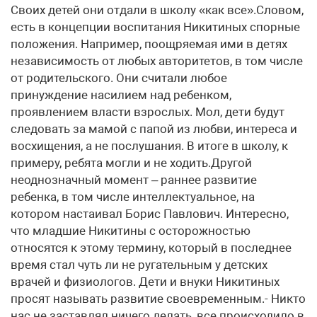
Своих детей они отдали в школу «как все».Словом,
есть в концепции воспитания Никитиных спорные
положения. Например, поощряемая ими в детях
независимость от любых авторитетов, в том числе
от родительского. Они считали любое
принуждение насилием над ребенком,
проявлением власти взрослых. Мол, дети будут
следовать за мамой с папой из любви, интереса и
восхищения, а не послушания. В итоге в школу, к
примеру, ребята могли и не ходить.Другой
неоднозначный момент – раннее развитие
ребенка, в том числе интеллектуальное, на
котором настаивал Борис Павлович. Интересно,
что младшие Никитины с осторожностью
относятся к этому термину, который в последнее
время стал чуть ли не ругательным у детских
врачей и физиологов. Дети и внуки Никитиных
просят называть развитие своевременным.- Никто
нас не заставлял ничего делать, все происходило в