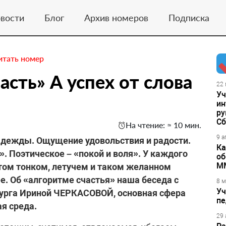
вости
Блог
Архив номеров
Подписка
итать номер
асть» А успех от слова
22 
Уч
ин
ру
Сб
На чтение: ≈ 10 мин.
9 а
дежды. Ощущение удовольствия и радости.
Ка
. Поэтическое – «покой и воля». У каждого
об
М
этом тонком, летучем и таком желанном
. Об «алгоритме счастья» наша беседа с
8 м
Уч
урга Ириной ЧЕРКАСОВОЙ, основная сфера
пе
я среда.
29 