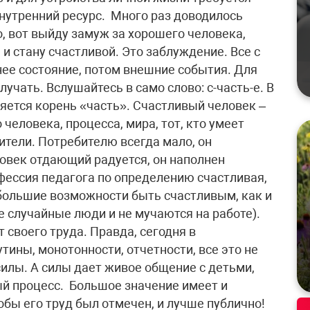
нутренний ресурс. Много раз доводилось
то, вот выйду замуж за хорошего человека,
а и стану счастливой. Это заблуждение. Все с
нее состояние, потом внешние события. Для
лучать. Вслушайтесь в само слово: с-часть-е. В
яется корень «часть». Счастливый человек –
 человека, процесса, мира, тот, кто умеет
ители. Потребителю всегда мало, он
ловек отдающий радуется, он наполнен
фессия педагога по определению счастливая,
большие возможности быть счастливым, как и
не случайные люди и не мучаются на работе).
 своего труда. Правда, сегодня в
тины, монотонности, отчетности, все это не
силы. А силы дает живое общение с детьми,
й процесс. Большое значение имеет и
обы его труд был отмечен, и лучше публично!