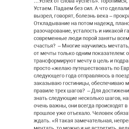
…Успех от слова «успеть». Торопимся,
Устаем. Падаем без сил. А что сделал
вызрел, говорят, болезнь века – прокр
Откладывание на потом надежд, плано
разочарование, усталость и никакой г
современные люди порой заняты всем
счастья? – Многие научились мечтать,
от мечты только одним показателем: 
трансформируют мечту в цель и подра
просто «желаю путешествовать по Евр
следующего года отправляюсь в поезд
заказываю гостиницы, обеспечиваю ма
правиле трех шагов? – Для достижен
знать следующие несколько шагов, на
очень важны, они всегда происходят в
прошлое уже отъехало. Человек обязат
ждать. «Я такая замечательная, непре
мечтать, то можно и не встретить, вед