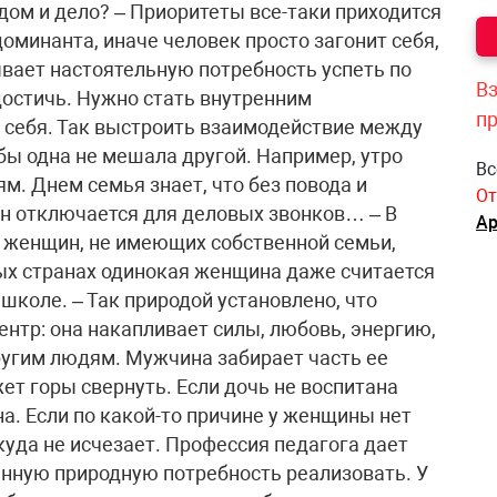
ом и дело? – Приоритеты все-таки приходится
оминанта, иначе человек просто загонит себя,
вает настоятельную потребность успеть по
Вз
достичь. Нужно стать внутренним
п
 себя. Так выстроить взаимодействие между
ы одна не мешала другой. Например, утро
Вс
. Днем семья знает, что без повода и
От
н отключается для деловых звонков… – В
Ар
 женщин, не имеющих собственной семьи,
ых странах одинокая женщина даже считается
школе. – Так природой установлено, что
нтр: она накапливает силы, любовь, энергию,
другим людям. Мужчина забирает часть ее
жет горы свернуть. Если дочь не воспитана
а. Если по какой-то причине у женщины нет
куда не исчезает. Профессия педагога дает
нную природную потребность реализовать. У