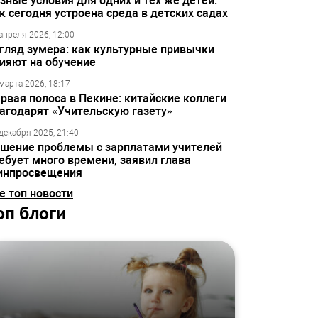
зные условия для одних и тех же детей:
к сегодня устроена среда в детских садах
апреля 2026, 12:00
гляд зумера: как культурные привычки
ияют на обучение
марта 2026, 18:17
рвая полоса в Пекине: китайские коллеги
агодарят «Учительскую газету»
декабря 2025, 21:40
шение проблемы с зарплатами учителей
ебует много времени, заявил глава
инпросвещения
е топ новости
оп блоги