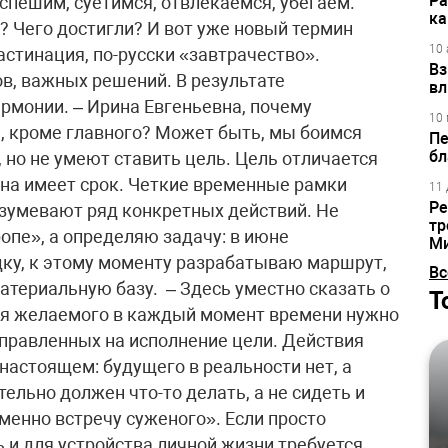
Ра
 спешим, суетимся, отвлекаемся, убегаем.
ка
и? Чего достигли? И вот уже новый термин
10 
астинация, по-русски «завтрачество».
Вз
в, важных решений. В результате
вл
армонии. – Ирина Евгеньевна, почему
10 
, кроме главного? Может быть, мы боимся
Пе
бл
 но не умеют ставить цель. Цель отличается
она имеет срок. Четкие временные рамки
11 
Ре
зумевают ряд конкретных действий. Не
тр
опе», а определяю задачу: в июне
М
ку, к этому моменту разрабатываю маршрут,
Вс
териальную базу. – Здесь уместно сказать о
Т
ия желаемого в каждый момент времени нужно
правленных на исполнение цели. Действия
 настоящем: будущего в реальности нет, а
ельно должен что-то делать, а не сидеть и
менно встречу суженого». Если просто
ь и для устройства личной жизни требуется