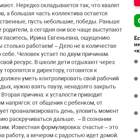
мают. Нередко складывается так, что хвалят
в, а большая часть коллектива остается
ственные, пусть небольшие, победы. Раньше
 родители, а сегодня они все чаще выступают
согласитесь, Ирина Евгеньевна, ощущению
Ес
ин
 столько работаем! – Дело не в количестве
«
о себе. Человек устает по двум причинам.
свой ресурс. В школе дети отдыхают через
 торопятся к директору, готовятся к
 должен уметь контролировать свой рабочий
тдых, нужно взять паузу, ненадолго закрыть
Вторая причина: к усталости приводит
м напрягся: от общения с ребенком, от
едует проанализировать день, уловить момент
ию раскручиваться дальше. – В сознании
ким. Известная формулировка: счастье – это
на работу, а вечером с радостью идет домой.