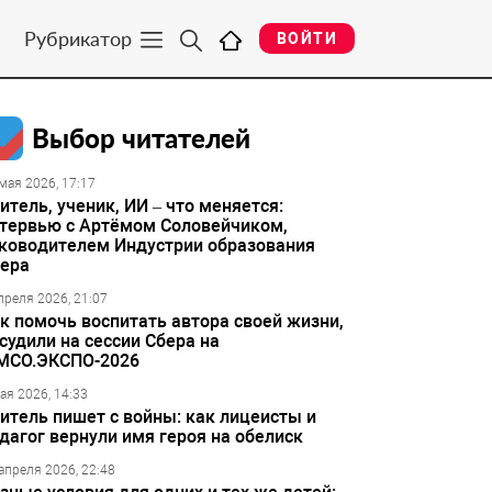
Рубрикатор
ВОЙТИ
Выбор читателей
мая 2026, 17:17
итель, ученик, ИИ – что меняется:
тервью с Артёмом Соловейчиком,
ководителем Индустрии образования
ера
преля 2026, 21:07
к помочь воспитать автора своей жизни,
судили на сессии Сбера на
МСО.ЭКСПО-2026
ая 2026, 14:33
итель пишет с войны: как лицеисты и
дагог вернули имя героя на обелиск
апреля 2026, 22:48