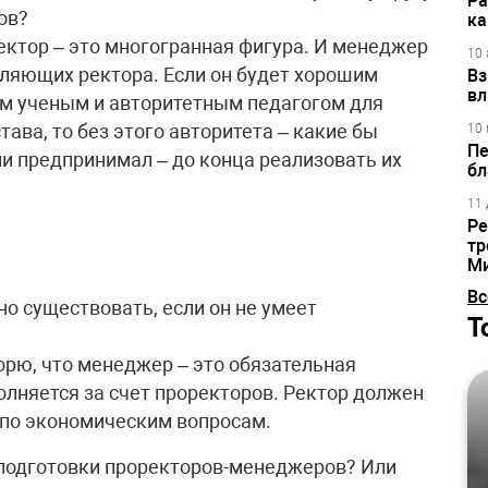
Ра
ов?
ка
ректор – это многогранная фигура. И менеджер
10 
авляющих ректора. Если он будет хорошим
Вз
вл
ым ученым и авторитетным педагогом для
ава, то без этого авторитета – какие бы
10 
Пе
и предпринимал – до конца реализовать их
бл
11 
Ре
тр
М
Вс
но существовать, если он не умеет
Т
ворю, что менеджер – это обязательная
лняется за счет проректоров. Ректор должен
 по экономическим вопросам.
а подготовки проректоров-менеджеров? Или