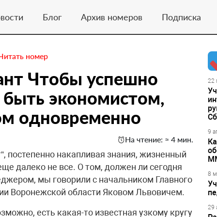
вости
Блог
Архив номеров
Подписка
Читать номер
ант Чтобы успешно
22 
Уч
 быть экономистом,
ин
ру
ом одновременно
Сб
9 а
На чтение: ≈ 4 мин.
Ка
об
т”, постепенно накапливая знания, жизненный
М
 еще далеко не все. О том, должен ли сегодня
8 м
еджером, мы говорили с начальником Главного
Уч
ии Воронежской области Яковом Львовичем.
пе
29 
озможно, есть какая-то известная узкому кругу