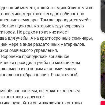
егодняшний момент, какой-то единой системы не
кторов министерство ежегодно собирает по
дневные семинары. Там же проводится учеба
работают центры, которые ведут курсовую
екторов. Но редко кто из них имеет
два для учебы. А на краткосрочные семинары,
айней мере в виде раздаточных материалов,
 экономического управления.
 в Воронеже проводилось зональное
тически проходила учеба по механизмам
о экзамена и по новым экономическим
онального образования. Раздаточный
оими обязанностями, вы можете волевым
сто поставить другого?
ктива вуза. Хотя он и заключает контракт