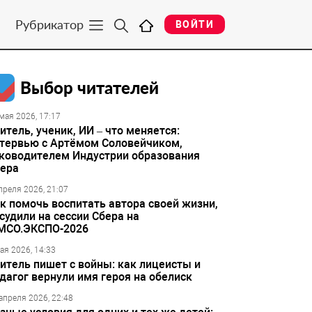
Рубрикатор
ВОЙТИ
Выбор читателей
мая 2026, 17:17
итель, ученик, ИИ – что меняется:
тервью с Артёмом Соловейчиком,
ководителем Индустрии образования
ера
преля 2026, 21:07
к помочь воспитать автора своей жизни,
судили на сессии Сбера на
МСО.ЭКСПО-2026
ая 2026, 14:33
итель пишет с войны: как лицеисты и
дагог вернули имя героя на обелиск
апреля 2026, 22:48