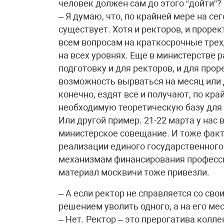
человек должен сам до этого “дойти”?
– Я думаю, что, по крайней мере на с
существует. Хотя и ректоров, и проре
всем вопросам на краткосрочные трех
на всех уровнях. Еще в министерстве 
подготовку и для ректоров, и для прор
возможность вырваться на месяц или 
конечно, ездят все и получают, по кр
необходимую теоретическую базу для
Или другой пример. 21-22 марта у нас
министерское совещание. И тоже фак
реализации единого государственног
механизмам финансирования професси
материал москвичи тоже привезли.
– А если ректор не справляется со св
решением уволить одного, а на его ме
– Нет. Ректор – это прерогатива колле