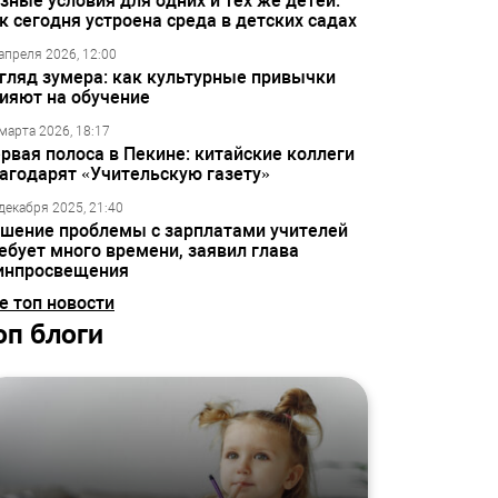
зные условия для одних и тех же детей:
к сегодня устроена среда в детских садах
апреля 2026, 12:00
гляд зумера: как культурные привычки
ияют на обучение
марта 2026, 18:17
рвая полоса в Пекине: китайские коллеги
агодарят «Учительскую газету»
декабря 2025, 21:40
шение проблемы с зарплатами учителей
ебует много времени, заявил глава
инпросвещения
е топ новости
оп блоги