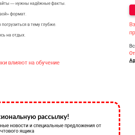
сайты — нужны надёжные факты.
вой» формат.
Вз
 погрузиться в тему глубже.
п
сь на отдых.
Вс
От
Ар
чки влияют на обучение
иональную рассылку!
ные новости и специальные предложения от
очтового ящика