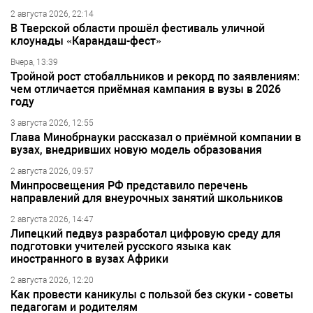
2 августа 2026, 22:14
В Тверской области прошёл фестиваль уличной
клоунады «Карандаш-фест»
Вчера, 13:39
Тройной рост стобалльников и рекорд по заявлениям:
чем отличается приёмная кампания в вузы в 2026
году
3 августа 2026, 12:55
Глава Минобрнауки рассказал о приёмной компании в
вузах, внедривших новую модель образования
2 августа 2026, 09:57
Минпросвещения РФ представило перечень
направлений для внеурочных занятий школьников
2 августа 2026, 14:47
Липецкий педвуз разработал цифровую среду для
подготовки учителей русского языка как
иностранного в вузах Африки
2 августа 2026, 12:20
Как провести каникулы с пользой без скуки - советы
педагогам и родителям