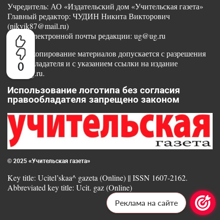
Учредитель: АО «Издательский дом «Учительская газета»
Главный редактор: ЧУДИН Никита Викторович
(nikvik87@mail.ru)
Адрес электронной почты редакции: ug@ug.ru
Любое копирование материалов допускается с разрешения
правообладателя и с указанием ссылки на издание
0
www.ug.ru.
Использование логотипа без согласия
правообладателя запрещено законом
© 2025 «Учительская газета»
Key title: Ucitel’skaa^ gazeta (Online) || ISSN 1607-2162.
Abbreviated key title: Ucit. gaz (Online)
Реклама на сайте