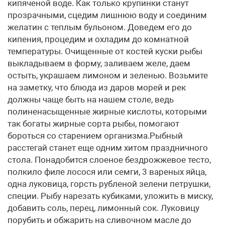
кипяченой воде. Как только крупинки станут
прозрачными, сцедим лишнюю воду и соединим
желатин с теплым бульоном. Доведем его до
кипения, процедим и охладим до комнатной
температуры. Очищенные от костей куски рыбы
выкладываем в форму, заливаем желе, даем
остыть, украшаем лимоном и зеленью. Возьмите
на заметку, что блюда из даров морей и рек
должны чаще быть на нашем столе, ведь
полиненасыщенные жирные кислоты, которыми
так богаты жирные сорта рыбы, помогают
бороться со старением организма.Рыбный
расстегай станет еще одним хитом праздничного
стола. Понадобится слоеное бездрожжевое тесто,
полкило филе лосося или семги, 3 вареных яйца,
одна луковица, горсть рубленой зелени петрушки,
специи. Рыбу нарезать кубиками, уложить в миску,
добавить соль, перец, лимонный сок. Луковицу
порубить и обжарить на сливочном масле до