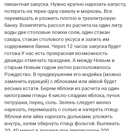
пикантная закуска. Нужно крупно нарезать капусту,
потереть на терке одну свеклу и морковь. Все
перемешать и уложить плотно в трехлитровую
банку. Вскипятить рассол из расчета на один литр
воды две столовые ложки соли, один стакан
сахара, стакан столового уксуса и залить им
содержимое банки. Через 12 часов закуска будет
готова.У нас есть прекрасная возможность
дважды отмечать праздник. А между Новым и
старым Новым годом уютно расположилось
Рождество. В предвкушении его индейка (можно
заменить курицей) с яблоками или айвой будет
весьма кстати. Берем яблоки из расчета на один
килограмм птицы 4 кисло-сладких яблока, пучок
петрушки, перец, соль. Зелень следует мелко
нарезать, перемешать с солью и натереть птицу.
Яблоки или айву нарезать дольками, уложить
внутрь, затем обернуть птицу фольгой. Выпекать
30- 40 минут в духовке при температуре 200