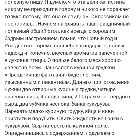
полезную пищу. Я думаю, что эта великая истина
никому не приходит в голову и никого не поражает
только потому, что она очевидна». С классиком не
поспоришь…Начнем накрывать наш праздничный
полезный общий стол, как всегда, с хорошим,
бодрым настроением, помня, что Новый год и
Рождество – время волшебных подарков, новых
надежд и, конечно, вкусных ароматов запеченной
в духовке птицы. О пользе белого мяса хорошо
известно всем. Наш салат с куриной грудкой
«Праздничная фантазия» будет легким,
изысканным и пикантным. Для его приготовления
нужны две отварные куриные грудки, четыре
вареных яйца, 4 плода киви, 200 граммов твердого
сыра, два зубчика чеснока, банка кукурузы.
Нарезать мелко куриную грудку, яйца и киви
очистить и порубить. Слить жидкость из банки с
кукурузой. Сыр натереть на крупной терке.
Определившись с содержанием, подумаем о