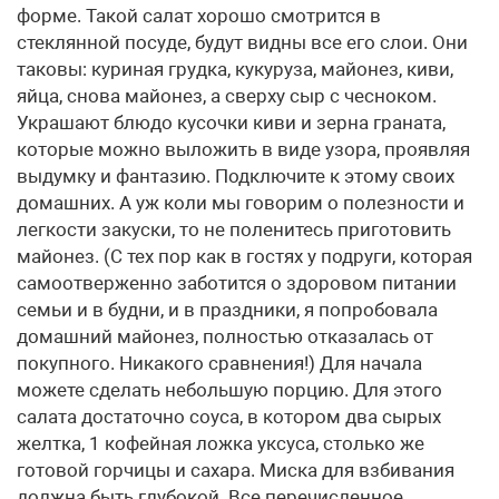
форме. Такой салат хорошо смотрится в
стеклянной посуде, будут видны все его слои. Они
таковы: куриная грудка, кукуруза, майонез, киви,
яйца, снова майонез, а сверху сыр с чесноком.
Украшают блюдо кусочки киви и зерна граната,
которые можно выложить в виде узора, проявляя
выдумку и фантазию. Подключите к этому своих
домашних. А уж коли мы говорим о полезности и
легкости закуски, то не поленитесь приготовить
майонез. (С тех пор как в гостях у подруги, которая
самоотверженно заботится о здоровом питании
семьи и в будни, и в праздники, я попробовала
домашний майонез, полностью отказалась от
покупного. Никакого сравнения!) Для начала
можете сделать небольшую порцию. Для этого
салата достаточно соуса, в котором два сырых
желтка, 1 кофейная ложка уксуса, столько же
готовой горчицы и сахара. Миска для взбивания
должна быть глубокой. Все перечисленное