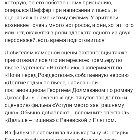
которую, по его собственному признанию,
опирался Шеффер при написании и пьесы, и
сценария к знаменитому фильму. У зрителей
возникнет очень много вопросов, и они, хотят того
или нет, окажутся в роли адвоката одного из двух
персонажей, есть время подготовиться.
Любителям камерной сцены вахтанговцы также
приготовили кое-что интересное: премьеру по
пьесе Тургенева «Нахлебник», эксперимент по
«Ночи перед Рождеством», собственную версию
«Долгие годы» по пьесе, написанной
постановщиком Георгием Долмазяном по роману
Джозефины Лоуренс «Годы тянутся так долго» и
сценарию фильма «Уступи место завтрашнему
дню». Обычно добавляют – вспомните спектакль
«Дальше – тишина» с Раневской и Пляттом.
Из фильмов запомнила лишь картину «Снегирь»
Бориса Хлебникова на самую больную тему