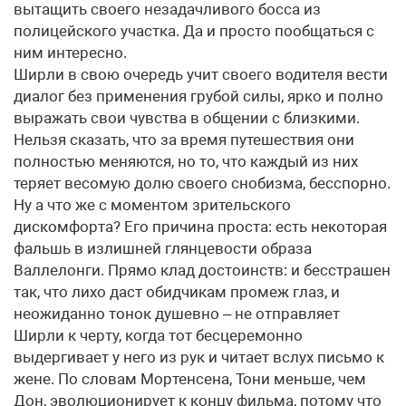
вытащить своего незадачливого босса из
полицейского участка. Да и просто пообщаться с
ним интересно.
Ширли в свою очередь учит своего водителя вести
диалог без применения грубой силы, ярко и полно
выражать свои чувства в общении с близкими.
Нельзя сказать, что за время путешествия они
полностью меняются, но то, что каждый из них
теряет весомую долю своего снобизма, бесспорно.
Ну а что же с моментом зрительского
дискомфорта? Его причина проста: есть некоторая
фальшь в излишней глянцевости образа
Валлелонги. Прямо клад достоинств: и бесстрашен
так, что лихо даст обидчикам промеж глаз, и
неожиданно тонок душевно – не отправляет
Ширли к черту, когда тот бесцеремонно
выдергивает у него из рук и читает вслух письмо к
жене. По словам Мортенсена, Тони меньше, чем
Дон, эволюционирует к концу фильма, потому что