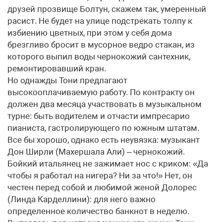
друзей прозвище Болтун, скажем так, умеренный
расист. Не будет на улице подстрекать толпу к
избиению цветных, при этом у себя дома
брезгливо бросит в мусорное ведро стакан, из
которого выпил воды чернокожий сантехник,
ремонтировавший кран.
Но однажды Тони предлагают
высокооплачиваемую работу. По контракту он
должен два месяца участвовать в музыкальном
турне: быть водителем и отчасти импресарио
пианиста, гастролирующего по южным штатам.
Все бы хорошо, однако есть неувязка: музыкант
Дон Ширли (Махершала Али) – чернокожий.
Бойкий итальянец не зажимает нос с криком: «Да
чтобы я работал на нигера? Ни за что!» Нет, он
честен перед собой и любимой женой Долорес
(Линда Карделлини): для него важно
определенное количество банкнот в неделю.