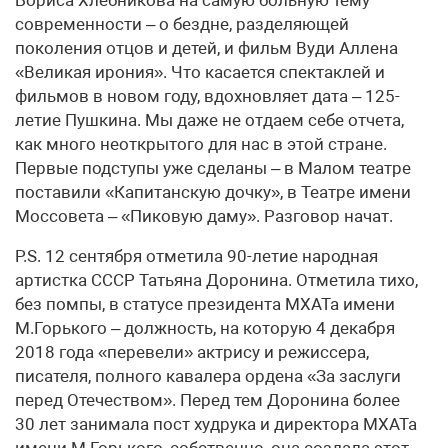
современности – о бездне, разделяющей
поколения отцов и детей, и фильм Вуди Аллена
«Великая ирония». Что касается спектаклей и
фильмов в новом году, вдохновляет дата – 125-
летие Пушкина. Мы даже не отдаем себе отчета,
как много неоткрытого для нас в этой стране.
Первые подступы уже сделаны – в Малом театре
поставили «Капитанскую дочку», в Театре имени
Моссовета – «Пиковую даму». Разговор начат.
P.S. 12 сентября отметила 90-летие народная
артистка СССР Татьяна Доронина. Отметила тихо,
без помпы, в статусе президента МХАТа имени
М.Горького – должность, на которую 4 декабря
2018 года «перевели» актрису и режиссера,
писателя, полного кавалера ордена «За заслуги
перед Отечеством». Перед тем Доронина более
30 лет занимала пост худрука и директора МХАТа
имени М.Горького, собственно, она создала этот