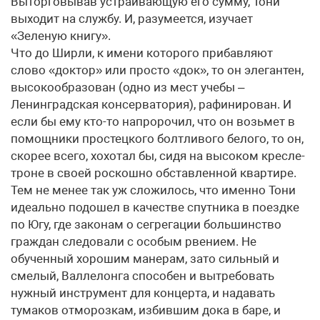
Выторговывав устраивающую его сумму, Тони
выходит на службу. И, разумеется, изучает
«Зеленую книгу».
Что до Ширли, к имени которого прибавляют
слово «доктор» или просто «док», то он элегантен,
высокообразован (одно из мест учебы –
Ленинградская консерватория), рафинирован. И
если бы ему кто-то напророчил, что он возьмет в
помощники простецкого болтливого белого, то он,
скорее всего, хохотал бы, сидя на высоком кресле-
троне в своей роскошно обставленной квартире.
Тем не менее так уж сложилось, что именно Тони
идеально подошел в качестве спутника в поездке
по Югу, где законам о сегрегации большинство
граждан следовали с особым рвением. Не
обученный хорошим манерам, зато сильный и
смелый, Валлелонга способен и вытребовать
нужный инструмент для концерта, и надавать
тумаков отморозкам, избившим дока в баре, и