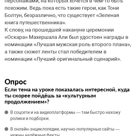
персонажами, на которых хочется в чем-то быть
похожим. Ведь пока есть такие герои, как Тони
Болтун, безразлично, что существует «Зеленая
книга путешественника».
К слову, на прошедшей накануне церемонии
«Оскара» Махершала Али был удостоен награды в
номинации «Лучшая мужская роль второго плана»,
а также сюжет ленты стал победителем в
номинации «Лучший оригинальный сценарий».
Опрос
Если тема на уроке показалась интересной, куда
ты скорее пойдёшь за «культурным
продолжением»?
В соцсети и на видеоплатформы — там быстро нахожу
ролики и подборки.
В онлайн‑энциклопедии, научно‑популярные сайты —
нужны надёжные факты.