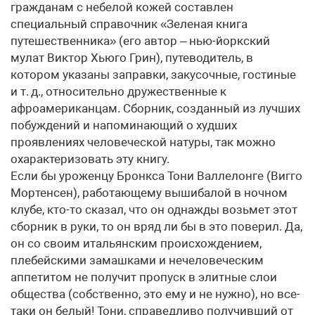
гражданам с небелой кожей составлен
специальный справочник «Зеленая книга
путешественника» (его автор – нью-йоркский
мулат Виктор Хьюго Грин), путеводитель, в
котором указаны заправки, закусочные, гостиные
и т. д., относительно дружественные к
афроамериканцам. Сборник, созданный из лучших
побуждений и напоминающий о худших
проявлениях человеческой натуры, так можно
охарактеризовать эту книгу.
Если бы уроженцу Бронкса Тони Валлелонге (Вигго
Мортенсен), работающему вышибалой в ночном
клубе, кто-то сказал, что он однажды возьмет этот
сборник в руки, то он вряд ли бы в это поверил. Да,
он со своим итальянским происхождением,
плебейскими замашками и нечеловеческим
аппетитом не получит пропуск в элитные слои
общества (собственно, это ему и не нужно), но все-
таки он белый! Тони, справедливо получивший от