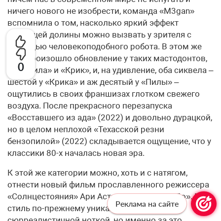
ничего нового не изобрести, команда «M3gan»
вспомнила о том, насколько яркий эффект
зловещей долины можно вызвать у зрителя с
помощью человекоподобного робота. В этом же
году произошло обновление у таких мастодонтов,
0
как «Пила» и «Крик», и, на удивление, оба сиквела –
шестой у «Крика» и аж десятый у «Пилы» –
ощутились в своих франшизах глотком свежего
воздуха. После прекрасного перезапуска
«Восставшего из ада» (2022) и довольно дурацкой,
но в целом неплохой «Техасской резни
бензопилой» (2022) складывается ощущение, что у
классики 80-х началась новая эра.
К этой же категории можно, хоть и с натягом,
отнести новый фильм прославленного режиссера
«Солнцестояния» Ари Астера «Все страхи Бо». Его
Реклама на сайте
стиль по-прежнему уникален и отличается
сюрреалистичной ноткой, но именно за это