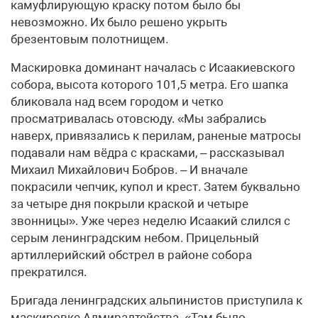
камуфлирующую краску потом было бы
невозможно. Их было решено укрыть
брезентовым полотнищем.
Маскировка доминант началась с Исаакиевского
собора, высота которого 101,5 метра. Его шапка
бликовала над всем городом и четко
просматривалась отовсюду. «Мы забрались
наверх, привязались к перилам, раненые матросы
подавали нам вёдра с красками, – рассказывал
Михаил Михайлович Бобров. – И вначале
покрасили чепчик, купол и крест. Затем буквально
за четыре дня покрыли краской и четыре
звонницы». Уже через неделю Исаакий слился с
серым ленинградским небом. Прицельный
артиллерийский обстрел в районе собора
прекратился.
Бригада ленинградских альпинистов приступила к
маскировке Адмиралтейства. «Там было