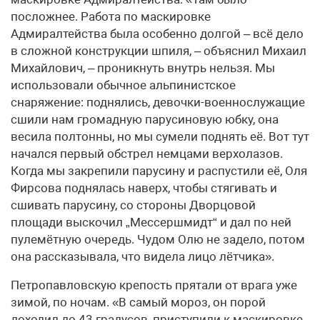
посложнее. Работа по маскировке
Адмиралтейства была особенно долгой – всё дело
в сложной конструкции шпиля, – объяснил Михаил
Михайлович, – проникнуть внутрь нельзя. Мы
использовали обычное альпинистское
снаряжение: поднялись, девочки-военнослужащие
сшили нам громадную парусиновую юбку, она
весила полтонны, но мы сумели поднять её. Вот тут
начался первый обстрел немцами верхолазов.
Когда мы закрепили парусину и распустили её, Оля
Фирсова поднялась наверх, чтобы стягивать и
сшивать парусину, со стороны Дворцовой
площади выскочил „Мессершмидт“ и дал по ней
пулемётную очередь. Чудом Олю не задело, потом
она рассказывала, что видела лицо лётчика».
Петропавловскую крепость прятали от врага уже
зимой, по ночам. «В самый мороз, он порой
доходил до 43 градусов, приступили к маскировке