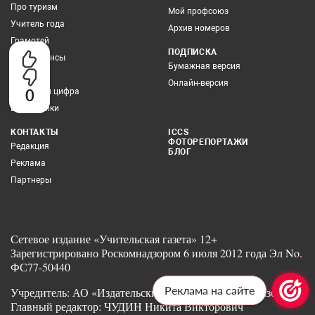
Про туризм
Мой профсоюз
Учитель года
Архив номеров
Грамотей
ПОДПИСКА
Про финансы
Бумажная версия
Здоровье
Онлайн-версия
0
Учитель и цифра
Все рубрики
КОНТАКТЫ
ICCS
ФОТОРЕПОРТАЖИ
Редакция
БЛОГ
Реклама
Партнеры
Сетевое издание «Учительская газета» 12+
Зарегистрировано Роскомнадзором 6 июля 2012 года Эл No.
ФС77-50440
Реклама на сайте
Учредитель: АО «Издательский дом «Учительская газета»
Главный редактор: ЧУДИН Никита Викторович