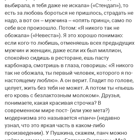
выбирала, я тебя даже не искала» («Стендап»), то
есть за любовь бороться не пришлось, страдать не
надо, а вот он – мужчина – «опять принц», само по
себе все произошло. Потом: «Я никого так не
обожала» («Невеста»). Я это хорошо понимаю:
если кого-то любишь, отменяешь всех предыдущих
мужчин и женщин, даже если их был миллион,
спокойно сидишь в ресторане, ешь пасту
карбонара, смотришь в глаза, говоришь: «Я никого
так не обожала, ты первый человек, которого я по-
настоящему люблю». А он верит. Гладит по голове,
целует, жить без тебя не может. А потом ты «пьешь
его кровь с безлактозным молоком». Друзья,
понимаете, какая красивая строчка? В
современном мире пост- (или уже мета?)
модернизма это называется «панч» (недавно
узнал, что это яркая часть в каком-либо
произведении). У Пушкина, скажем, панч можно