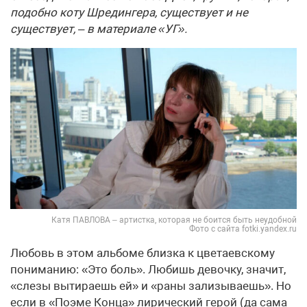
подобно коту Шредингера, существует и не
существует, – в материале «УГ».
Катя ПАВЛОВА – артистка, которая не боится быть неудобной
Фото с сайта fotki.yandex.ru
Любовь в этом альбоме близка к цветаевскому
пониманию: «Это боль». Любишь девочку, значит,
«слезы вытираешь ей» и «раны зализываешь». Но
если в «Поэме Конца» лирический герой (да сама