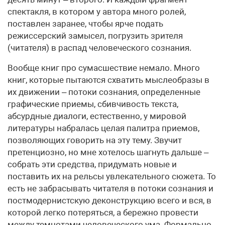
спектакля, в котором у автора много ролей,
поставлен заранее, чтобы ярче подать
режиссерский замысел, погрузить зрителя
(читателя) в распад человеческого сознания.
Вообще книг про сумасшествие немало. Много
книг, которые пытаются схватить мысле­образы в
их движении – потоки сознания, определенные
графические приемы, сбивчивость текста,
абсурдные диалоги, естественно, у мировой
литературы набралась целая палитра приемов,
позволяющих говорить на эту тему. Звучит
претенциозно, но мне хотелось шагнуть дальше –
собрать эти средства, придумать новые и
поставить их на рельсы увлекательного сюжета. То
есть не забрасывать читателя в потоки сознания и
постмодернистскую деконструкцию всего и вся, в
которой легко потеряться, а бережно провести
между темнотами человеческого ума. Формально