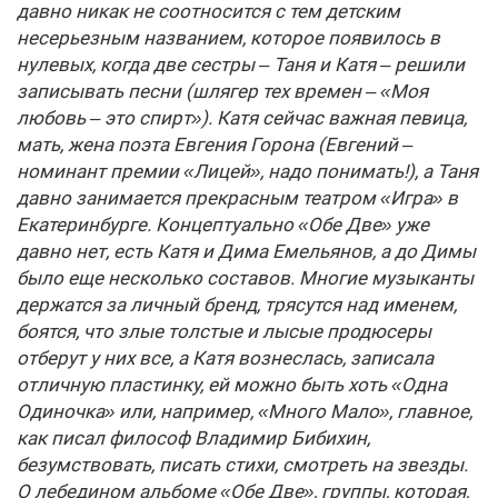
давно никак не соотносится с тем детским
несерьезным названием, которое появилось в
нулевых, когда две сестры – Таня и Катя – решили
записывать песни (шлягер тех времен – «Моя
любовь – это спирт»). Катя сейчас важная певица,
мать, жена поэта Евгения Горона (Евгений –
номинант премии «Лицей», надо понимать!), а Таня
давно занимается прекрасным театром «Игра» в
Екатеринбурге. Концептуально «Обе Две» уже
давно нет, есть Катя и Дима Емельянов, а до Димы
было еще несколько составов. Многие музыканты
держатся за личный бренд, трясутся над именем,
боятся, что злые толстые и лысые продюсеры
отберут у них все, а Катя вознеслась, записала
отличную пластинку, ей можно быть хоть «Одна
Одиночка» или, например, «Много Мало», главное,
как писал философ Владимир Бибихин,
безумствовать, писать стихи, смотреть на звезды.
О лебедином альбоме «Обе Две», группы, которая,