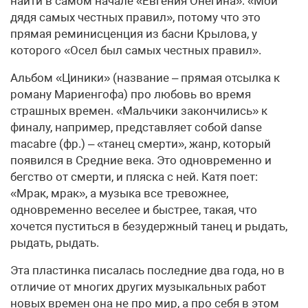
найти в самом начале «Евгения Онегина»: «Мой
дядя самых честных правил», потому что это
прямая реминисценция из басни Крылова, у
которого «Осел был самых честных правил».
Альбом «Циники» (название – прямая отсылка к
роману Мариенгофа) про любовь во время
страшных времен. «Мальчики закончились» к
финалу, например, представляет собой danse
macabre (фр.) – «танец смерти», жанр, который
появился в Средние века. Это одновременно и
бегство от смерти, и пляска с ней. Катя поет:
«Мрак, мрак», а музыка все тревожнее,
одновременно веселее и быстрее, такая, что
хочется пуститься в безудержный танец и рыдать,
рыдать, рыдать.
Эта пластинка писалась последние два года, но в
отличие от многих других музыкальных работ
новых времен она не про мир, а про себя в этом