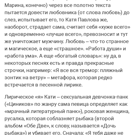
Марина, конечно) через все полотно текста
пытается довести любовника (от слова любовь) до
слез, испытывает его, то Катя Павлова же,
наоборот, страдает сама, считает себя «хуже всего»
и одновременно «лучше всего», превозносит и тут
же уничтожает мужчину. Любовь – что-то странное
и магическое, а еще «страшное». «Работа души» и
«работа ума». А еще «богатый словарь»: ну да, в
некоторых песнях есть и правда прекрасные
строчки, например: «Я все вся тремор: пляжный
зонтик на ветру» – метафора, которая редко
встречается в песенной лирике.
Лирическое «я» Кати – сексуальная девчонка-панк
(«Циников» по жанру сама певица определяет как
«мрачный литературный панк»), роковая женщина,
русалка, которая соблазняет рыбака (второй
альбом «Обе Две», к слову, называется «Дочь
рыбака») и убивает его. Сначала: «Я тебя даже не