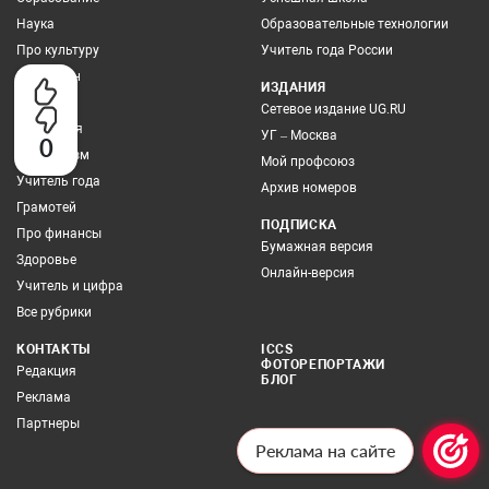
Наука
Образовательные технологии
Про культуру
Учитель года России
Про закон
ИЗДАНИЯ
Экология
Сетевое издание UG.RU
Выбор дня
УГ – Москва
0
Про туризм
Мой профсоюз
Учитель года
Архив номеров
Грамотей
ПОДПИСКА
Про финансы
Бумажная версия
Здоровье
Онлайн-версия
Учитель и цифра
Все рубрики
КОНТАКТЫ
ICCS
ФОТОРЕПОРТАЖИ
Редакция
БЛОГ
Реклама
Партнеры
Реклама на сайте