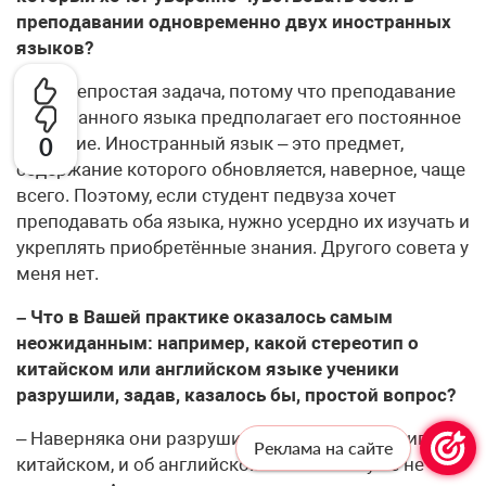
преподавании одновременно двух иностранных
языков?
– Это непростая задача, потому что преподавание
иностранного языка предполагает его постоянное
изучение. Иностранный язык – это предмет,
0
содержание которого обновляется, наверное, чаще
всего. Поэтому, если студент педвуза хочет
преподавать оба языка, нужно усердно их изучать и
укреплять приобретённые знания. Другого совета у
меня нет.
– Что в Вашей практике оказалось самым
неожиданным: например, какой стереотип о
китайском или английском языке ученики
разрушили, задав, казалось бы, простой вопрос?
– Наверняка они разрушили не один стереотип и о
Реклама на сайте
китайском, и об английском. Но этого я уже не