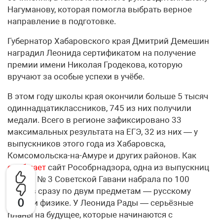
Нагуманову, которая помогла выбрать верное
направление в подготовке.
Губернатор Хабаровского края Дмитрий Демешин
наградил Леонида сертификатом на получение
премии имени Николая Гродекова, которую
вручают за особые успехи в учёбе.
В этом году школы края окончили больше 5 тысяч
одиннадцатиклассников, 745 из них получили
медали. Всего в регионе зафиксировано 33
максимальных результата на ЕГЭ, 32 из них — у
выпускников этого года из Хабаровска,
Комсомольска-на-Амуре и других районов. Как
сообщает
сайт Рособрнадзора, одна из выпускниц
школы № 3 Советской Гавани набрала по 100
баллов сразу по двум предметам — русскому
0
языку и физике. У Леонида Рады — серьёзные
планы на будущее, которые начинаются с