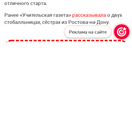
отличного старта.
Ранее «Учительская газета»
рассказывала
о двух
стобалльницах, сёстрах из Ростова-на-Дону.
Реклама на сайте
Профессионалам —
профессиональную рассылку!
Подпишитесь, чтобы получать актуальные
новости и специальные предложения от
«Учительской газеты», не выходя из
почтового ящика
Подписаться
Соглашаюсь с
политикой конфиденциальности
и даю