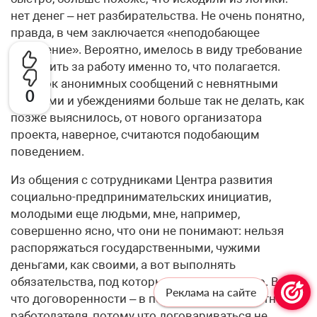
нет денег – нет разбирательства. Не очень понятно,
правда, в чем заключается «неподобающее
поведение». Вероятно, имелось в виду требование
заплатить за работу именно то, что полагается.
Десяток анонимных сообщений с невнятными
0
угрозами и убеждениями больше так не делать, как
позже выяснилось, от нового организатора
проекта, наверное, считаются подобающим
поведением.
Из общения с сотрудниками Центра развития
социально-предпринимательских инициатив,
молодыми еще людьми, мне, например,
совершенно ясно, что они не понимают: нельзя
распоряжаться государственными, чужими
деньгами, как своими, а вот выполнять
обязательства, под которые их выдали, надо. В том,
Реклама на сайте
что договоренности – в первую очередь честность
работодателя, потому что договариваться не