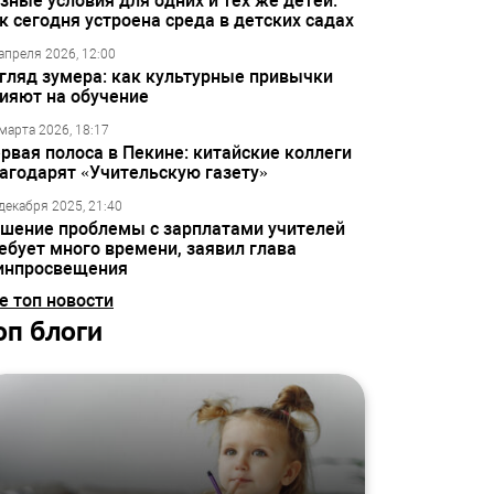
зные условия для одних и тех же детей:
к сегодня устроена среда в детских садах
апреля 2026, 12:00
гляд зумера: как культурные привычки
ияют на обучение
марта 2026, 18:17
рвая полоса в Пекине: китайские коллеги
агодарят «Учительскую газету»
декабря 2025, 21:40
шение проблемы с зарплатами учителей
ебует много времени, заявил глава
инпросвещения
е топ новости
оп блоги