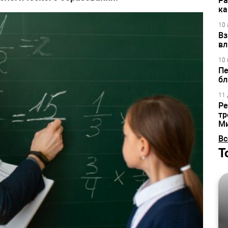
Ра
ка
10 
Вз
вл
10 
Пе
бл
11 
Ре
тр
М
Вс
Т