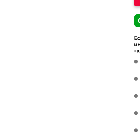
Ес
ин
«