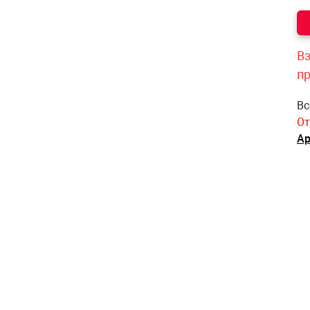
Вз
п
Вс
От
Ар