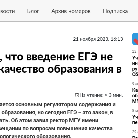
вости
Блог
Архив номеров
Подписка
21 ноября 2023, 16:13
 что введение ЕГЭ не
22 
Уч
ин
качество образования в
ру
Сб
9 а
Ка
На чтение: ≈ 3 мин.
об
М
яется основным регулятором содержания и
8 м
бразования, но сегодня ЕГЭ – это закон, в
Уч
ать. Об этом завил ректор МГУ имени
пе
вещании по вопросам повышения качества
29 
ологического образования.