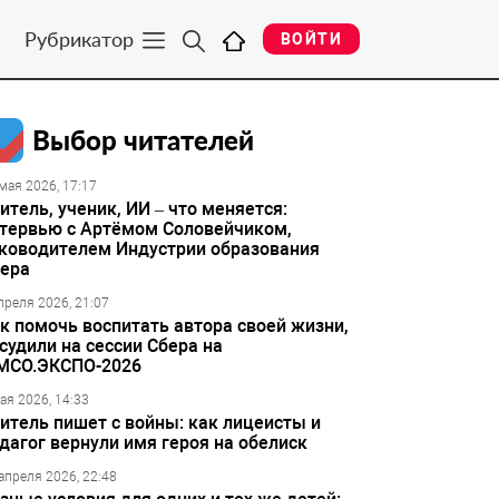
Рубрикатор
ВОЙТИ
Выбор читателей
мая 2026, 17:17
итель, ученик, ИИ – что меняется:
тервью с Артёмом Соловейчиком,
ководителем Индустрии образования
ера
преля 2026, 21:07
к помочь воспитать автора своей жизни,
судили на сессии Сбера на
МСО.ЭКСПО-2026
ая 2026, 14:33
итель пишет с войны: как лицеисты и
дагог вернули имя героя на обелиск
апреля 2026, 22:48