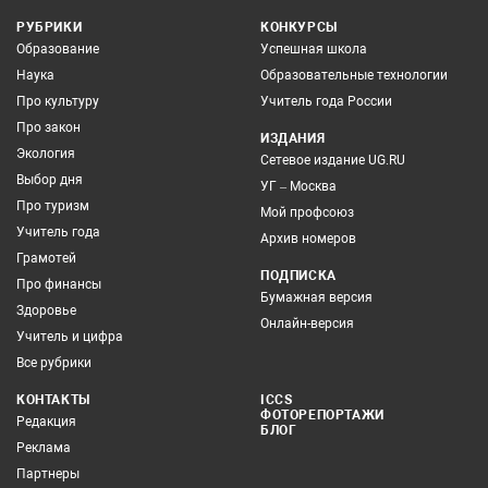
РУБРИКИ
КОНКУРСЫ
Образование
Успешная школа
Наука
Образовательные технологии
Про культуру
Учитель года России
Про закон
ИЗДАНИЯ
Экология
Сетевое издание UG.RU
Выбор дня
УГ – Москва
Про туризм
Мой профсоюз
Учитель года
Архив номеров
Грамотей
ПОДПИСКА
Про финансы
Бумажная версия
Здоровье
Онлайн-версия
Учитель и цифра
Все рубрики
КОНТАКТЫ
ICCS
ФОТОРЕПОРТАЖИ
Редакция
БЛОГ
Реклама
Партнеры