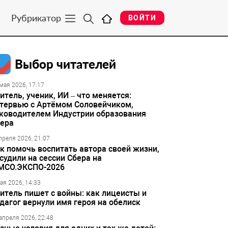
Рубрикатор
ВОЙТИ
Выбор читателей
мая 2026, 17:17
итель, ученик, ИИ – что меняется:
тервью с Артёмом Соловейчиком,
ководителем Индустрии образования
ера
преля 2026, 21:07
к помочь воспитать автора своей жизни,
судили на сессии Сбера на
МСО.ЭКСПО-2026
ая 2026, 14:33
итель пишет с войны: как лицеисты и
дагог вернули имя героя на обелиск
апреля 2026, 22:48