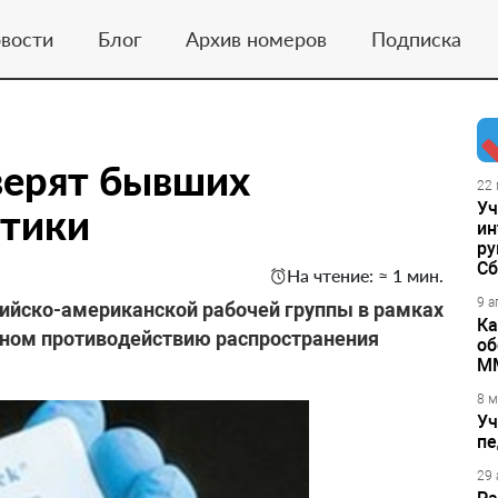
вости
Блог
Архив номеров
Подписка
верят бывших
22 
Уч
отики
ин
ру
Сб
На чтение: ≈ 1 мин.
9 а
сийско-американской рабочей группы в рамках
Ка
ном противодействию распространения
об
М
8 м
Уч
пе
29 