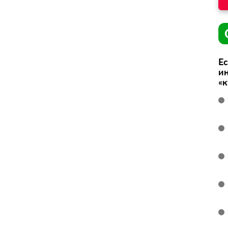
Ес
ин
«