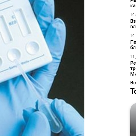
Ра
ка
10 
Вз
вл
10 
Пе
бл
11 
Ре
тр
М
Вс
Т