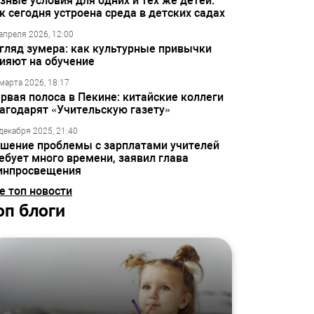
зные условия для одних и тех же детей:
к сегодня устроена среда в детских садах
апреля 2026, 12:00
гляд зумера: как культурные привычки
ияют на обучение
марта 2026, 18:17
рвая полоса в Пекине: китайские коллеги
агодарят «Учительскую газету»
декабря 2025, 21:40
шение проблемы с зарплатами учителей
ебует много времени, заявил глава
инпросвещения
е топ новости
оп блоги