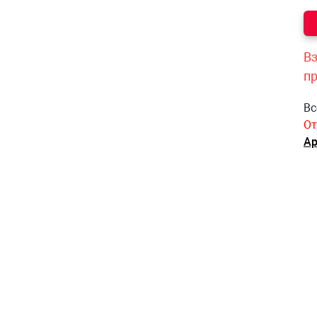
Вз
п
Вс
От
Ар