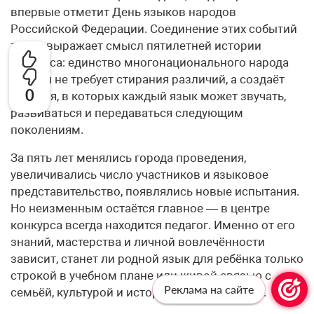
впервые отметит День языков народов
Российской Федерации. Соединение этих событий
точно выражает смысл пятилетней истории
конкурса: единство многонационального народа
России не требует стирания различий, а создаёт
0
условия, в которых каждый язык может звучать,
развиваться и передаваться следующим
поколениям.
За пять лет менялись города проведения,
увеличивались число участников и языковое
представительство, появлялись новые испытания.
Но неизменным остаётся главное — в центре
конкурса всегда находится педагог. Именно от его
знаний, мастерства и личной вовлечённости
зависит, станет ли родной язык для ребёнка только
строкой в учебном плане или живой связью с
Реклама на сайте
семьёй, культурой и историей своего народа.