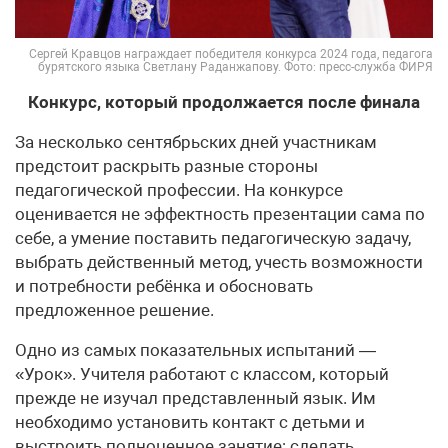
Сергей Кравцов награждает победителя конкурса 2024 года, педагога
бурятского языка Светлану Раданжапову. Фото: пресс-служба ФИРЯ
Конкурс, который продолжается после финала
За несколько сентябрьских дней участникам
предстоит раскрыть разные стороны
педагогической профессии. На конкурсе
оценивается не эффектность презентации сама по
себе, а умение поставить педагогическую задачу,
выбрать действенный метод, учесть возможности
и потребности ребёнка и обосновать
предложенное решение.
Одно из самых показательных испытаний —
«Урок». Учителя работают с классом, который
прежде не изучал представленный язык. Им
необходимо установить контакт с детьми и
выстроить полноценное занятие: сделать