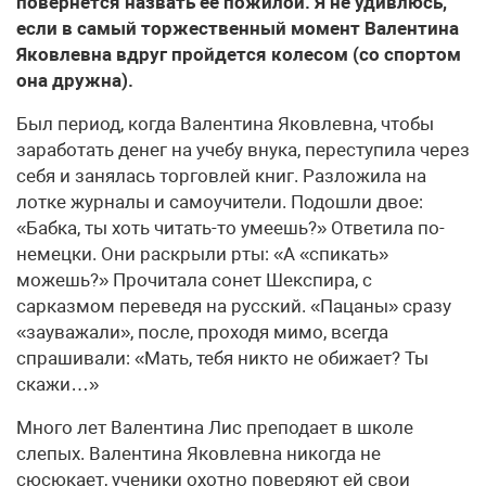
повернется назвать ее пожилой. Я не удивлюсь,
если в самый торжественный момент Валентина
Яковлевна вдруг пройдется колесом (со спортом
она дружна).
Был период, когда Валентина Яковлевна, чтобы
заработать денег на учебу внука, переступила через
себя и занялась торговлей книг. Разложила на
лотке журналы и самоучители. Подошли двое:
«Бабка, ты хоть читать-то умеешь?» Ответила по-
немецки. Они раскрыли рты: «А «спикать»
можешь?» Прочитала сонет Шекспира, с
сарказмом переведя на русский. «Пацаны» сразу
«зауважали», после, проходя мимо, всегда
спрашивали: «Мать, тебя никто не обижает? Ты
скажи…»
Много лет Валентина Лис преподает в школе
слепых. Валентина Яковлевна никогда не
сюсюкает, ученики охотно поверяют ей свои