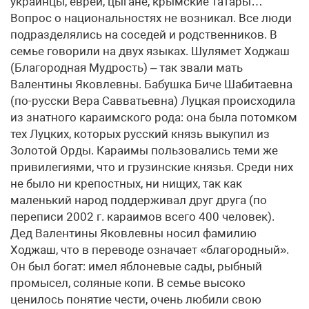
украинцы, евреи, цыгане, крымские татары…
Вопрос о национальностях не возникал. Все люди
подразделялись на соседей и родственников. В
семье говорили на двух языках. Шулямет Ходжаш
(Благородная Мудрость) – так звали мать
Валентины Яковлевны. Бабушка Биче Шабитаевна
(по-русски Вера Савватьевна) Луцкая происходила
из знатного караимского рода: она была потомком
тех Луцких, которых русский князь выкупил из
Золотой Орды. Караимы пользовались теми же
привилегиями, что и грузинские князья. Среди них
не было ни крепостных, ни нищих, так как
маленький народ поддерживал друг друга (по
переписи 2002 г. караимов всего 400 человек).
Дед Валентины Яковлевны носил фамилию
Ходжаш, что в переводе означает «благородный».
Он был богат: имел яблоневые сады, рыбный
промысел, соляные копи. В семье высоко
ценилось понятие чести, очень любили свою