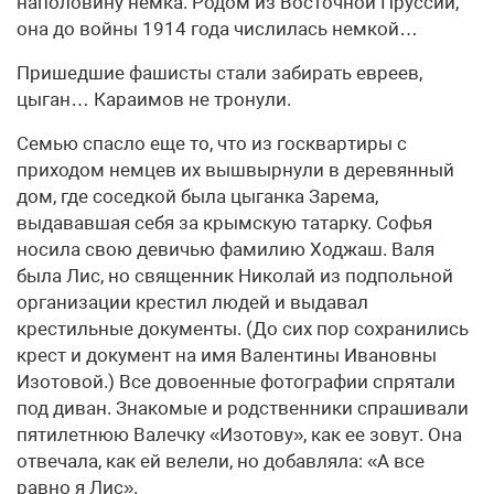
наполовину немка. Родом из Восточной Пруссии,
она до войны 1914 года числилась немкой…
Пришедшие фашисты стали забирать евреев,
цыган… Караимов не тронули.
Семью спасло еще то, что из госквартиры с
приходом немцев их вышвырнули в деревянный
дом, где соседкой была цыганка Зарема,
выдававшая себя за крымскую татарку. Софья
носила свою девичью фамилию Ходжаш. Валя
была Лис, но священник Николай из подпольной
организации крестил людей и выдавал
крестильные документы. (До сих пор сохранились
крест и документ на имя Валентины Ивановны
Изотовой.) Все довоенные фотографии спрятали
под диван. Знакомые и родственники спрашивали
пятилетнюю Валечку «Изотову», как ее зовут. Она
отвечала, как ей велели, но добавляла: «А все
равно я Лис».