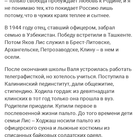
– Только свобода пробуждает любовь к Родине, и я
не понимаю тех, кто покидает Россию лишь
потому, что в чужих краях теплее и сытнее.
В 1944 году отец, ставший офицером, забрал
семью в Узбекистан. Победу встретили в Ташкенте.
Потом Яков Лис служил в Брест-Литовске,
Архангельске, Петрозаводске, Клину – в нем и
осели.
После окончания школы Валя устроилась работать
телеграфисткой, но хотелось учиться. Поступила в
Калининский пединститут, дали общежитие,
стипендию. Ходила гордая: из девятнадцати
клинских в тот год только она прошла в вуз.
Родители приодели. Купили первое в
послевоенной жизни пальто. До того времени дети
семьи Лис – Ходжаш носили пальто из
офицерского сукна и лыжные костюмы из
списанных байковых солдатских одеял.