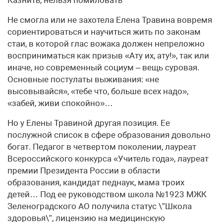
Казнить, нельзя помиловать
Не смогла или не захотела Елена Травина вовремя
сориентироваться и научиться жить по законам
стаи, в которой глас вожака должен непреложно
восприниматься как призыв «Ату их, ату!», так или
иначе, но современный социум – вещь суровая.
Основные постулаты выживания: «не
высовывайся», «тебе что, больше всех надо»,
«забей, живи спокойно»…
Но у Елены Травиной другая позиция. Ее
послужной список в сфере образования довольно
богат. Педагог в четвертом поколении, лауреат
Всероссийского конкурса «Учитель года», лауреат
премии Президента России в области
образования, кандидат педнаук, мама троих
детей… Под ее руководством школа №1923 МЖК
Зеленоградского АО получила статус \”Школа
здоровья\”, лицензию на медицинскую