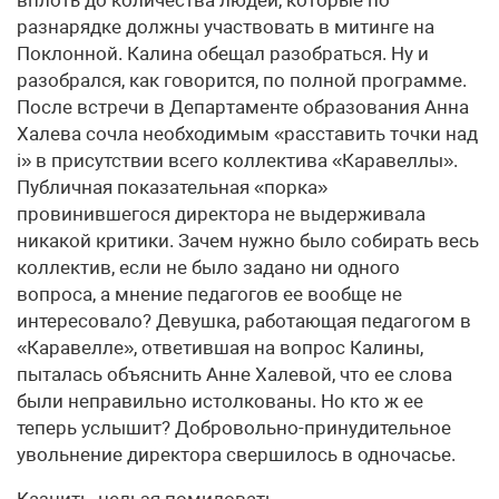
вплоть до количества людей, которые по
разнарядке должны участвовать в митинге на
Поклонной. Калина обещал разобраться. Ну и
разобрался, как говорится, по полной программе.
После встречи в Департаменте образования Анна
Халева сочла необходимым «расставить точки над
i» в присутствии всего коллектива «Каравеллы».
Публичная показательная «порка»
провинившегося директора не выдерживала
никакой критики. Зачем нужно было собирать весь
коллектив, если не было задано ни одного
вопроса, а мнение педагогов ее вообще не
интересовало? Девушка, работающая педагогом в
«Каравелле», ответившая на вопрос Калины,
пыталась объяснить Анне Халевой, что ее слова
были неправильно истолкованы. Но кто ж ее
теперь услышит? Добровольно-принудительное
увольнение директора свершилось в одночасье.