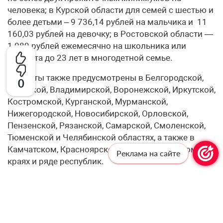
человека; в Курской области для семей с шестью и
более детьми – 9 736,14 рублей на мальчика и 11
160,03 рублей на девочку; в Ростовской области —
1 089 рублей ежемесячно на школьника или
студента до 23 лет в многодетной семье.
Выплаты также предусмотрены в Белгородской,
0
Брянской, Владимирской, Воронежской, Иркутской,
Костромской, Курганской, Мурманской,
Нижегородской, Новосибирской, Орловской,
Пензенской, Рязанской, Самарской, Смоленской,
Тюменской и Челябинской областях, а также в
Камчатском, Красноярском и Ставропольском
Реклама на сайте
краях и ряде республик.
В некоторых субъектах выплаты приходят
автоматически, если семья ранее их получала и
продолжает соответствовать условиям. В других
требуется подать новое заявление. Срок подачи