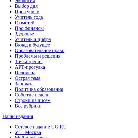
Экология
Выбор дня
Про туризм
Учитель года
Грамотей
Про финансы
Здоровье
Учитель и цифра
Вклад в будущее
Образовательное право
Проблемы и решения
Точка зрения
АРТ-прогулка
Перемена
Острая тема
Зарплата
Политика образования
Событие недели
Строки из писем
Все рубрики
Наши издания
Сетевое издание UG.RU
УГ - Москва
Мой профсоюз