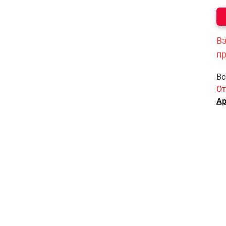
Вз
п
Вс
От
Ар