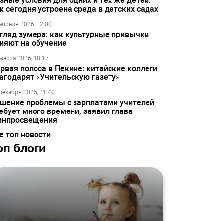
зные условия для одних и тех же детей:
к сегодня устроена среда в детских садах
апреля 2026, 12:00
гляд зумера: как культурные привычки
ияют на обучение
марта 2026, 18:17
рвая полоса в Пекине: китайские коллеги
агодарят «Учительскую газету»
декабря 2025, 21:40
шение проблемы с зарплатами учителей
ебует много времени, заявил глава
инпросвещения
е топ новости
оп блоги