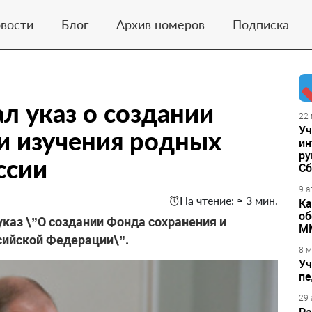
вости
Блог
Архив номеров
Подписка
л указ о создании
22 
Уч
и изучения родных
ин
ру
ссии
Сб
9 а
На чтение: ≈ 3 мин.
Ка
об
указ \”О создании Фонда сохранения и
М
сийской Федерации\”.
8 м
Уч
пе
29 