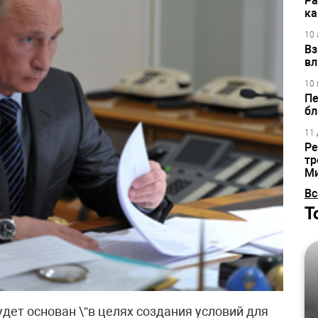
Ра
ка
10 
Вз
вл
10 
Пе
бл
11 
Ре
тр
М
Вс
Т
удет основан \”в целях создания условий для