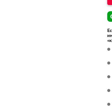
Ес
ин
«