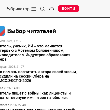
Рубрикатор
ВОЙТИ
Выбор читателей
мая 2026, 17:17
итель, ученик, ИИ – что меняется:
тервью с Артёмом Соловейчиком,
ководителем Индустрии образования
ера
преля 2026, 21:07
к помочь воспитать автора своей жизни,
судили на сессии Сбера на
МСО.ЭКСПО-2026
ая 2026, 14:33
итель пишет с войны: как лицеисты и
дагог вернули имя героя на обелиск
апреля 2026, 22:48