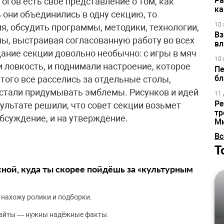
Ра
огов есть свое представление о том, как
ка
 они объединились в одну секцию, то
10 
я, обсудить программы, методики, технологии,
Вз
пы, выстраивая согласованную работу во всех
вл
ание секции довольно необычно: с игры в мяч
10 
ли ловкость, и поднимали настроение, которое
Пе
бл
того все расселись за отдельные столы,
стали придумывать эмблемы. Рисунков и идей
11 
Ре
зультате решили, что совет секции возьмет
тр
бсуждение, и на утверждение.
М
Вс
Т
сной, куда ты скорее пойдёшь за «культурным
 нахожу ролики и подборки.
сайты — нужны надёжные факты.