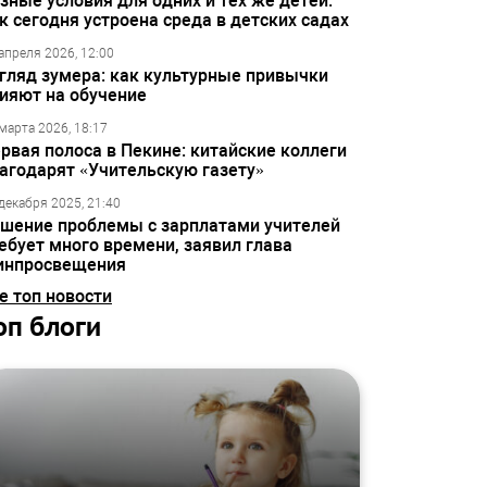
зные условия для одних и тех же детей:
к сегодня устроена среда в детских садах
апреля 2026, 12:00
гляд зумера: как культурные привычки
ияют на обучение
марта 2026, 18:17
рвая полоса в Пекине: китайские коллеги
агодарят «Учительскую газету»
декабря 2025, 21:40
шение проблемы с зарплатами учителей
ебует много времени, заявил глава
инпросвещения
е топ новости
оп блоги