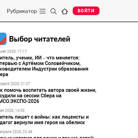
Рубрикатор
ВОЙТИ
Выбор читателей
мая 2026, 17:17
итель, ученик, ИИ – что меняется:
тервью с Артёмом Соловейчиком,
ководителем Индустрии образования
ера
преля 2026, 21:07
к помочь воспитать автора своей жизни,
судили на сессии Сбера на
МСО.ЭКСПО-2026
ая 2026, 14:33
итель пишет с войны: как лицеисты и
дагог вернули имя героя на обелиск
апреля 2026, 22:48