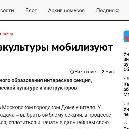
вости
Блог
Архив номеров
Подписка
 номер
зкультуры мобилизуют
22 
Уч
ин
ру
Сб
На чтение: ≈ 2 мин.
9 а
ного образования интересная секция,
Ка
еской культуре и инструкторов
об
М
8 м
в Московском городском Доме учителя. У
Уч
адача – выбрать эмблему секции, в процессе
пе
я, сплотиться и начать в дальнейшем свою
29 