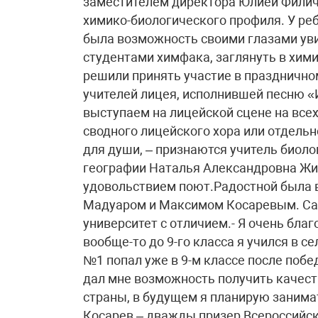
заместителем директора Юлией Филич
химико-биологического профиля. У реб
была возможность своими глазами уви
студентами химфака, заглянуть в хим
решили принять участие в празднично
учителей лицея, исполнившей песню «
выступаем на лицейской сцене на все
сводного лицейского хора или отдельн
для души, – признаются учитель биоло
географии Наталья Александровна Жиль
удовольствием поют.Радостной была 
Мадуаром и Максимом Косаревым. Сали
университет с отличием.- Я очень бла
вообще-то до 9-го класса я учился в с
№1 попал уже в 9-м классе после побе
дал мне возможность получить качест
страны, в будущем я планирую занима
Косарев – дважды призер Всероссийск