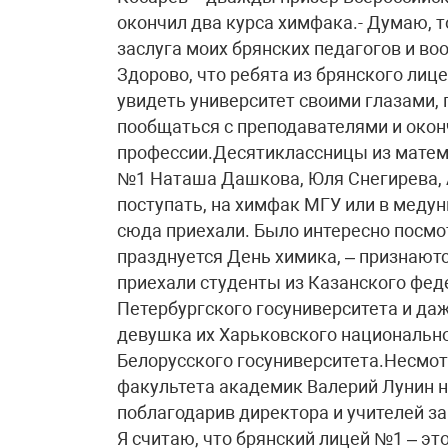
окончил два курса химфака.- Думаю, то
заслуга моих брянских педагогов и во
Здорово, что ребята из брянского лиц
увидеть университет своими глазами, 
пообщаться с преподавателями и окон
профессии.Десятиклассницы из матем
№1 Наташа Дашкова, Юля Снегирева, А
поступать, на химфак МГУ или в медун
сюда приехали. Было интересно посмот
празднуется День химика, – признают
приехали студенты из Казанского фед
Петербургского госуниверситета и даж
девушка их Харьковского национально
Белорусского госуниверситета.Несмот
факультета академик Валерий Лунин н
поблагодарив директора и учителей з
Я считаю, что брянский лицей №1 – эт