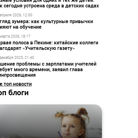
зные условия для одних и тех же детей:
к сегодня устроена среда в детских садах
апреля 2026, 12:00
гляд зумера: как культурные привычки
ияют на обучение
марта 2026, 18:17
рвая полоса в Пекине: китайские коллеги
агодарят «Учительскую газету»
декабря 2025, 21:40
шение проблемы с зарплатами учителей
ебует много времени, заявил глава
инпросвещения
е топ новости
оп блоги