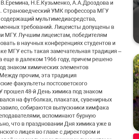
В.Еремина, Н.Е.Кузьменко, А.А.Дроздова и
ов. Страноведческий УМК профессора МГУ
, содержащий мультимедиасредства,
еменных требований. Лицеисты допущены в
ии МГУ. Лучшим лицеистам, победителям
овать в научных конференциях студентов и
ке МГУ есть такая замечательная традиция –
а еще в далеком 1966 году, причем решено
од знаком химических элементов
Между прочим, эта традиция
еские факультеты постсоветского
ГУ прошел 48-й День химика под знаком
вался на футболках, плакатах, сувенирных
 правило, собираются выпускники химфака
реподавателями, вспоминают бурную
но, что в праздновании Дня химика уже в
нского лицея во главе с директором и