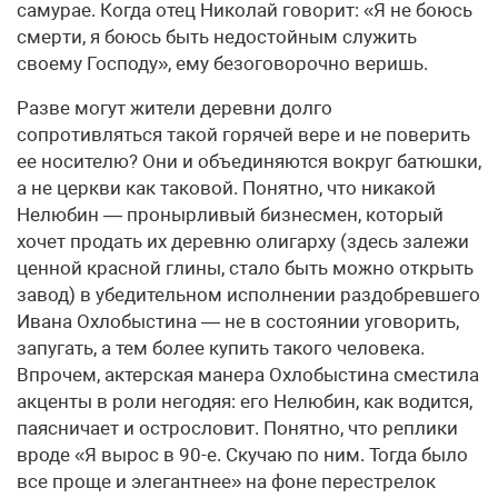
самурае. Когда отец Николай говорит: «Я не боюсь
смерти, я боюсь быть недостойным служить
своему Господу», ему безоговорочно веришь.
Разве могут жители деревни долго
сопротивляться такой горячей вере и не поверить
ее носителю? Они и объединяются вокруг батюшки,
а не церкви как таковой. Понятно, что никакой
Нелюбин — пронырливый бизнесмен, который
хочет продать их деревню олигарху (здесь залежи
ценной красной глины, стало быть можно открыть
завод) в убедительном исполнении раздобревшего
Ивана Охлобыстина — не в состоянии уговорить,
запугать, а тем более купить такого человека.
Впрочем, актерская манера Охлобыстина сместила
акценты в роли негодяя: его Нелюбин, как водится,
паясничает и острословит. Понятно, что реплики
вроде «Я вырос в 90-е. Скучаю по ним. Тогда было
все проще и элегантнее» на фоне перестрелок