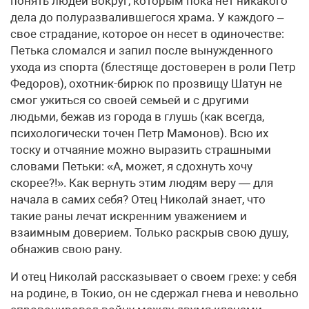
понять людей вокруг, которым пока нет никакого
дела до полуразвалившегося храма. У каждого –
свое страдание, которое он несет в одиночестве:
Петька сломался и запил после вынужденного
ухода из спорта (блестяще достоверен в роли Петр
Федоров), охотник-бирюк по прозвищу Шатун не
смог ужиться со своей семьей и с другими
людьми, бежав из города в глушь (как всегда,
психологически точен Петр Мамонов). Всю их
тоску и отчаяние можно выразить страшными
словами Петьки: «А, может, я сдохнуть хочу
скорее?!». Как вернуть этим людям веру — для
начала в самих себя? Отец Николай знает, что
такие раны лечат искренним уважением и
взаимным доверием. Только раскрыв свою душу,
обнажив свою рану.
И отец Николай рассказывает о своем грехе: у себя
на родине, в Токио, он не сдержал гнева и невольно