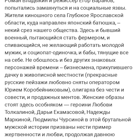
Роман Владыкин и режиссер Егор Баранов,
попытались замахнуться и на социальные язвы.
Жители киношного села Глубокое Ярославской
области, куда направлен японский батюшка, –
некий срез нашего общества. Здесь и бывший
военный, пытающийся стать фермером, и
спивающийся, не желающий работать молодой
мужик, и социопат-одиночка, и бабы, тянущие все
на себе. Не обошлось и без других знаковых
персонажей времени – бизнесмена, прикупившего
дачку в живописной местности (прекрасные
русские пейзажи любовно сняты оператором
Юрием Коробейниковым), олигарха без чести и
совести, и продажных ментов. Женские образы
стоят здесь особняком — героини Любови
Толкалиной, Дарьи Екамасовой, Надежды
Маркиной, Людмилы Чурсиной в этой брутальной
мужской истории призваны нести пример
жертвенности и любви, продолжая давнюю