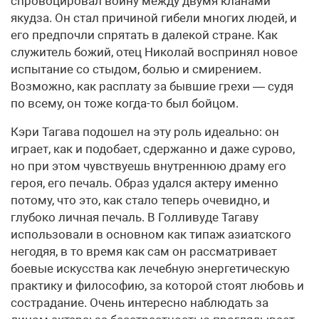
спровоцировал войну между двумя кланами
якудза. Он стал причиной гибели многих людей, и
его предпочли спрятать в далекой стране. Как
служитель божий, отец Николай воспринял новое
испытание со стыдом, болью и смирением.
Возможно, как расплату за бывшие грехи — судя
по всему, он тоже когда-то был бойцом.
Кэри Тагава подошел на эту роль идеально: он
играет, как и подобает, сдержанно и даже сурово,
но при этом чувствуешь внутреннюю драму его
героя, его печаль. Образ удался актеру именно
потому, что это, как стало теперь очевидно, и
глубоко личная печаль. В Голливуде Тагаву
использовали в основном как типаж азиатского
негодяя, в то время как сам он рассматривает
боевые искусства как лечебную энергетическую
практику и философию, за которой стоят любовь и
сострадание. Очень интересно наблюдать за