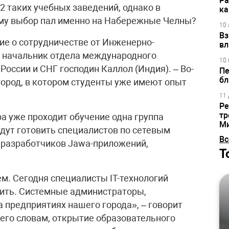
Ра
2 таких учебных заведений, однако в
ка
ему выбор пал именно на Набережные Челны?
10 
Вз
ие о сотрудничестве от Инженерно-
вл
л начальник отдела международного
10 
оссии и СНГ господин Каллол (Индия). – Во-
Пе
бл
город, в котором студенты уже имеют опыт
11 
Ре
тр
а уже проходит обучение одна группа
М
будут готовить специалистов по сетевым
Вс
 разработчиков Jawa-приложений,
Т
м. Сегодня специалисты IT-технологий
овить. Системные администраторы,
 предприятиях нашего города», – говорит
его словам, открытие образовательного