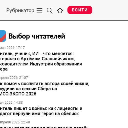
Рубрикатор
ВОЙТИ
Выбор читателей
мая 2026, 17:17
итель, ученик, ИИ – что меняется:
тервью с Артёмом Соловейчиком,
ководителем Индустрии образования
ера
преля 2026, 21:07
к помочь воспитать автора своей жизни,
судили на сессии Сбера на
МСО.ЭКСПО-2026
ая 2026, 14:33
итель пишет с войны: как лицеисты и
дагог вернули имя героя на обелиск
апреля 2026, 22:48