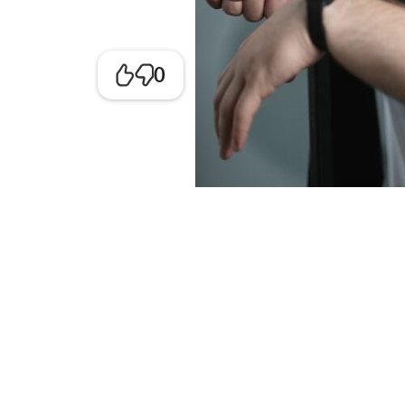
0
– Дмитрий Алексеевич, Вы преподаёте
китайский. Расскажите, как сложился
осознанный выбор или стечение обстоя
педагоге перекликается, а что принци
– Традиционно студенты факультетов и
языка. Первым иностранным у меня был
класса. Это позволило сделать выбор 