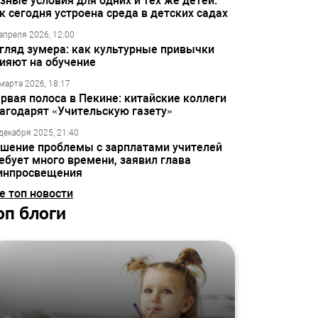
зные условия для одних и тех же детей:
к сегодня устроена среда в детских садах
апреля 2026, 12:00
гляд зумера: как культурные привычки
ияют на обучение
марта 2026, 18:17
рвая полоса в Пекине: китайские коллеги
агодарят «Учительскую газету»
декабря 2025, 21:40
шение проблемы с зарплатами учителей
ебует много времени, заявил глава
инпросвещения
е топ новости
оп блоги