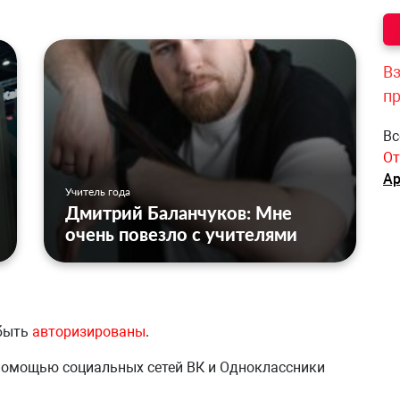
Вз
п
Вс
От
Ар
Учитель года
Дмитрий Баланчуков: Мне
очень повезло с учителями
 быть
авторизированы
.
 помощью социальных сетей ВК и Одноклассники