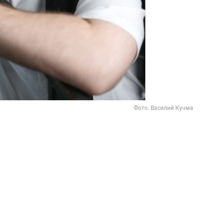
Фото: Василий Кучма
 два непростых языка – английский и
 такой профессиональный маршрут: это был
тельств? Что в этих языках для Вас как в
пиально различно?
ностранного языка изучают два, а то и три
 английский, который я учу с третьего
второго иностранного (если бы я выбрал