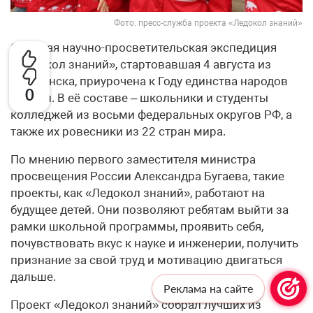
Фото: пресс-служба проекта «Ледокол знаний»
Седьмая научно-просветительская экспедиция
«Ледокол знаний», стартовавшая 4 августа из
Мурманска, приурочена к Году единства народов
0
России. В её составе – школьники и студенты
колледжей из восьми федеральных округов РФ, а
также их ровесники из 22 стран мира.
По мнению первого заместителя министра
просвещения России Александра Бугаева, такие
проекты, как «Ледокол знаний», работают на
будущее детей. Они позволяют ребятам выйти за
рамки школьной программы, проявить себя,
почувствовать вкус к науке и инженерии, получить
признание за свой труд и мотивацию двигаться
дальше.
Реклама на сайте
Проект «Ледокол знаний» собрал лучших из