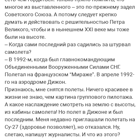
многое из выставленного – это по-прежнему задел
Советского Союза. А потому следует крепко
думать и действовать c решительностью Петра
Великого, чтобы и в нынешнем XXI веке мы тоже
были на высоте.
– Когда сами последний раз садились за штурвал
самолета?
– В 1992-м, когда был главнокомандующим
Объединенными Вооруженными Силами СНГ.
Полетал на французском “Мираже”. В апреле 1992-
го на аэродроме Дижон.
Признаюсь, мне снятся полеты. Ничего красивее в
жизни не знаю, чем картина группового пилотажа.
А какое наслаждение смотреть на землю с высоты,
из кабины самолета! Но полет в Дижоне и был
последним. Меня недавно приглашали полетать на
Су-27 (здоровье позволяет), но отказался. Ну,
слетаю, напишут журналисты. И что из этого?