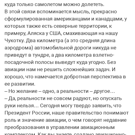
куда только самолетом можно долететь.
В этой связи вспоминается мысль, прекрасно
сформулированная американцами и канадцами, у
которых также есть северные территории, к
примеру, Аляска у США, смахивающая на нашу
Чукотку. Два километра (а это средняя длина
аэродрома) автомобильной дороги никуда не
приведут в тундре, а два километра взлетно-
посадочной полосы выведут куда угодно. Без
авиации нам не решить сложнейших задач. И
хорошо, что намечается добротная перспектива в
ее развитии.
– Но желание – одно, а реальности – другое…
– Да, реальности не совсем радуют, но опускать
руки нельзя… Сегодня могу твердо заявить, что
Президент России, наше правительство понимают
роль и значение авиации, о чем говорят недавние
преобразования в управлении авиационным
комплексом. Как вы знаете, создано авиационно-