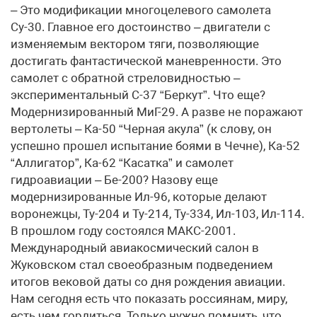
– Это модификации многоцелевого самолета
Су-30. Главное его достоинство – двигатели с
изменяемым вектором тяги, позволяющие
достигать фантастической маневренности. Это
самолет с обратной стреловидностью –
экспериментальный С-37 “Беркут”. Что еще?
Модернизированный МиГ-29. А разве не поражают
вертолеты – Ка-50 “Черная акула” (к слову, он
успешно прошел испытание боями в Чечне), Ка-52
“Аллигатор”, Ка-62 “Касатка” и самолет
гидроавиации – Бе-200? Назову еще
модернизированные Ил-96, которые делают
воронежцы, Ту-204 и Ту-214, Ту-334, Ил-103, Ил-114.
В прошлом году состоялся МАКС-2001.
Международный авиакосмический салон в
Жуковском стал своеобразным подведением
итогов вековой даты со дня рождения авиации.
Нам сегодня есть что показать россиянам, миру,
есть чем гордиться. Только нужно помнить, что