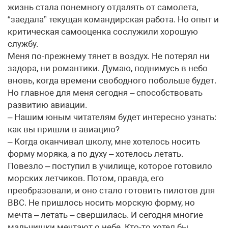
жизнь стала понемногу отдалять от самолета,
“заедала” текущая командирская работа. Но опыт и
критическая самооценка сослужили хорошую
службу.
Меня по-прежнему тянет в воздух. Не потерял ни
задора, ни романтики. Думаю, поднимусь в небо
вновь, когда времени свободного побольше будет.
Но главное для меня сегодня – способствовать
развитию авиации.
– Нашим юным читателям будет интересно узнать:
как вы пришли в авиацию?
– Когда оканчивал школу, мне хотелось носить
форму моряка, а по духу – хотелось летать.
Повезло – поступил в училище, которое готовило
морских летчиков. Потом, правда, его
преобразовали, и оно стало готовить пилотов для
ВВС. Не пришлось носить морскую форму, но
мечта – летать – свершилась. И сегодня многие
мальчишки мечтают о небе. Кто-то хотел бы