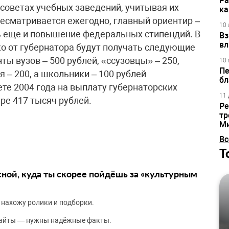
Ра
 советах учебных заведений, учитывая их
ка
ресматривается ежегодно, главный ориентир –
10 
ь еще и повышение федеральных стипендий. В
Вз
вл
о от губернатора будут получать следующие
ты вузов – 500 рублей, «ссузовцы» – 250,
10 
Пе
 – 200, а школьники – 100 рублей
бл
те 2004 года на выплату губернаторских
11 
ре 417 тысяч рублей.
Ре
тр
М
Вс
Т
сной, куда ты скорее пойдёшь за «культурным
 нахожу ролики и подборки.
сайты — нужны надёжные факты.