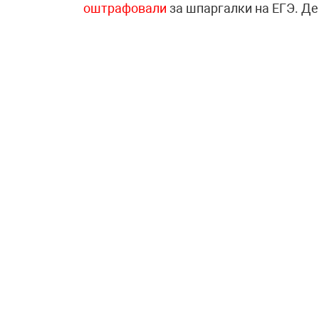
оштрафовали
за шпаргалки на ЕГЭ. Д
отменить
штрафы за шпаргалки.
Профессионалам — професс
Подпишитесь, чтобы получать актуаль
«Учительской газеты», не выходя из п
Соглашаюсь с
политикой конфиденциальности
ТЭГИ:
ЕГЭ
ОМСКАЯ ОБЛАСТЬ
ШПАРГАЛ
ПОДЕЛИТЬСЯ:
Скопировать ссылку