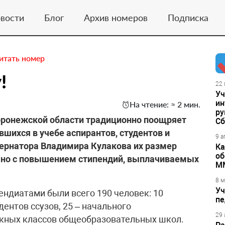
вости
Блог
Архив номеров
Подписка
итать номер
!
22 
Уч
ин
На чтение: ≈ 2 мин.
ру
оронежской области традиционно поощряет
Сб
шихся в учебе аспирантов, студентов и
9 а
бернатора Владимира Кулакова их размер
Ка
об
язано с повышением стипендий, выплачиваемых
М
8 м
Уч
ендиатами были всего 190 человек: 10
пе
дентов ссузов, 25 – начального
29 
скных классов общеобразовательных школ.