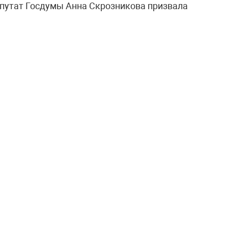
епутат Госдумы Анна Скрозникова призвала
иональную рассылку!
ные новости и специальные предложения от
очтового ящика
Подписаться
и даю согласие на обработку персональных данных
КА