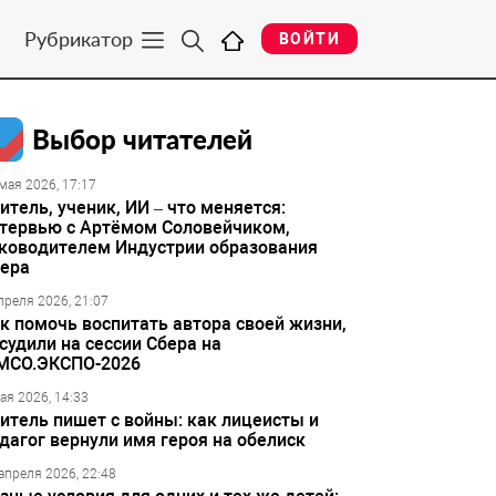
Рубрикатор
ВОЙТИ
Выбор читателей
мая 2026, 17:17
итель, ученик, ИИ – что меняется:
тервью с Артёмом Соловейчиком,
ководителем Индустрии образования
ера
преля 2026, 21:07
к помочь воспитать автора своей жизни,
судили на сессии Сбера на
МСО.ЭКСПО-2026
ая 2026, 14:33
итель пишет с войны: как лицеисты и
дагог вернули имя героя на обелиск
апреля 2026, 22:48