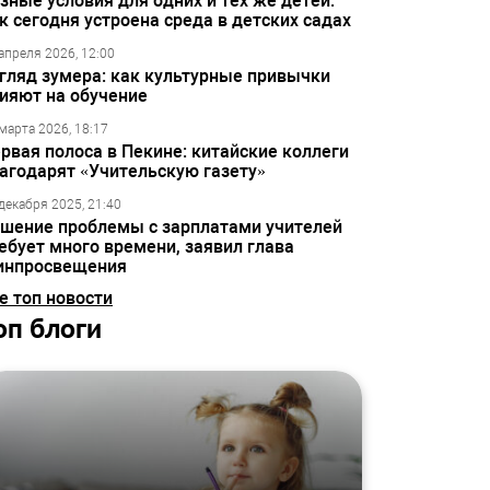
зные условия для одних и тех же детей:
к сегодня устроена среда в детских садах
апреля 2026, 12:00
гляд зумера: как культурные привычки
ияют на обучение
марта 2026, 18:17
рвая полоса в Пекине: китайские коллеги
агодарят «Учительскую газету»
декабря 2025, 21:40
шение проблемы с зарплатами учителей
ебует много времени, заявил глава
инпросвещения
е топ новости
оп блоги