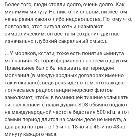
Более того, люди стояли долго, очень долго. Как
минимум минуту. Но никто ни словом, ни жестом
не выразил какого-либо недовольства. Потому что,
повторяю, этот ритуал хоть и называют
символическим, он все-таки сохранил для нас
изначально глубокий сакральный смысл.
…У моряков, кстати, тоже есть понятие «минута
молчания». Которая формально совсем о другом.
Правильнее было бы называть ее периодом
молчания (в международных договорах именно
так и сказано), ведь речь идет о том, что каждые
полчаса все радиостанции морских флотов
замолкают, чтобы в возникшей тишине услышать
сигнал «спасите наши души». SOS обычно подают
на международной частоте бедствия 500 кГц, а тот
самый период длится на самом деле не минуту, а
два раза по три – с 15‑й по 18‑ю и с 45‑й по 48‑ю
минуту каждого часа.