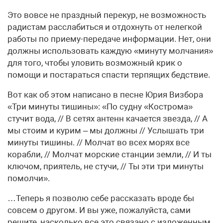
Это вовсе не праздный перекур, не возможность
радистам расслабиться и отдохнуть от нелегкой
работы по приему-передаче информации. Нет, они
должны использовать каждую «минуту молчания»
для того, чтобы уловить возможный крик о
помощи и постараться спасти терпящих бедствие.
Вот как об этом написано в песне Юрия Визбора
«Три минуты тишины»: «По судну «Кострома»
стучит вода, // В сетях антенн качается звезда, // А
мы стоим и курим – мы должны // Услышать три
минуты тишины. // Молчат во всех морях все
корабли, // Молчат морские станции земли, // И ты
ключом, приятель, не стучи, // Ты эти три минуты
помолчи».
…Теперь я позволю себе рассказать вроде бы
совсем о другом. И вы уже, пожалуйста, сами
решите, насколько все это связано с изложенным