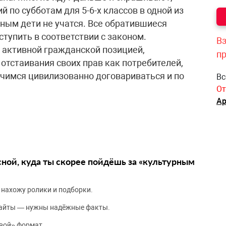
 по субботам для 5-6-х классов в одной из
дным дети не учатся. Все обратившиеся
ступить в соответствии с законом.
Вз
я активной гражданской позицией,
п
 отстаивания своих прав как потребителей,
учимся цивилизованно договариваться и по
Вс
От
Ар
сной, куда ты скорее пойдёшь за «культурным
 нахожу ролики и подборки.
сайты — нужны надёжные факты.
вой» формат.