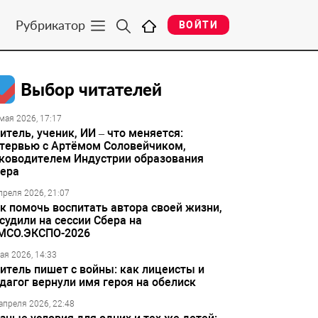
Рубрикатор
ВОЙТИ
Выбор читателей
мая 2026, 17:17
итель, ученик, ИИ – что меняется:
тервью с Артёмом Соловейчиком,
ководителем Индустрии образования
ера
преля 2026, 21:07
к помочь воспитать автора своей жизни,
судили на сессии Сбера на
МСО.ЭКСПО-2026
ая 2026, 14:33
итель пишет с войны: как лицеисты и
дагог вернули имя героя на обелиск
апреля 2026, 22:48