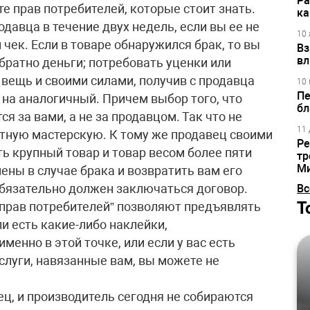
Ра
е прав потребителей, которые стоит знать.
ка
авца в течение двух недель, если вы ее не
10 
 чек. Если в товаре обнаружился брак, то вы
Вз
вл
обратно деньги; потребовать уценки или
вещь и своими силами, получив с продавца
10 
Пе
р на аналогичный. Причем выбор того, что
бл
я за вами, а не за продавцом. Так что не
11 
нтную мастерскую. К тому же продавец своими
Ре
ть крупный товар и товар весом более пяти
тр
М
ены в случае брака и возвратить вам его
обязательно должен заключаться договор.
Вс
Т
 прав потребителей” позволяют предъявлять
ли есть какие-либо наклейки,
менно в этой точке, или если у вас есть
слуги, навязанные вам, вы можете не
ец, и производитель сегодня не собираются