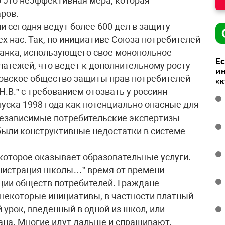
о это неэффективная мера, которая
ров.
 сегодня ведут более 600 дел в защиту
ех нас. Так, по инициативе Союза потребителей
банка, использующего свое монопольное
Ес
атежей, что ведет к дополнительному росту
ин
ковское общество защиты прав потребителей
«
Н.В.” с требованием отозвать у россиян
пуска 1998 года как потенциально опасные для
независимые потребительские экспертизы
 были конструктивные недостатки в системе
 которое оказывает образовательные услуги.
инистрация школы…” время от времени
ции обществ потребителей. Граждане
некоторые инициативы, в частности платный
 урок, введенный в одной из школ, или
ана. Многие идут дальше и спрашивают,