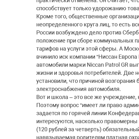
практически отменена. Он считает, чт
способствует только удорожанию това
Кроме того, общественные организации
неопределенного круга лиц, то есть вс
России возбуждено дело против Сбер
положение при сборе коммунальных пл
тарифов на услуги этой сферы. А Мос
вчинило иск компании “Ниссан Европа 
автомобили марки Niccan Patrol GR вы
жизни и здоровья потребителей. Две 
установили, что причиной возгорания
электроснабжения автомобиля.
Вот и школа – это все же учреждение,
Поэтому вопрос “имеет ли право адм
задается по горячей линии Конфедера
интересуются, насколько правомерны 
(120 рублей за четверть) обязательный
навязываемая родителям платная охр