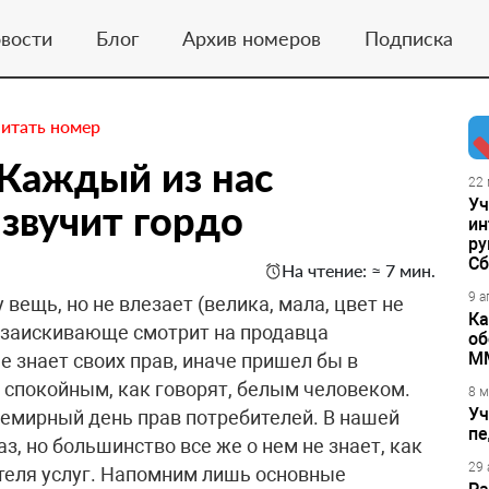
вости
Блог
Архив номеров
Подписка
итать номер
 Каждый из нас
22 
Уч
 звучит гордо
ин
ру
Сб
На чтение: ≈ 7 мин.
9 а
у вещь, но не влезает (велика, мала, цвет не
Ка
– заискивающе смотрит на продавца
об
М
е знает своих прав, иначе пришел бы в
 спокойным, как говорят, белым человеком.
8 м
Уч
семирный день прав потребителей. В нашей
пе
з, но большинство все же о нем не знает, как
29 
ителя услуг. Напомним лишь основные