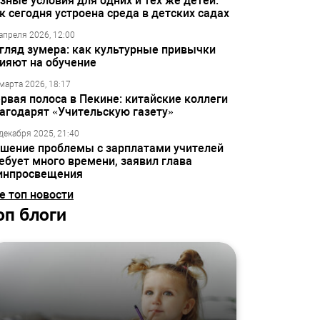
зные условия для одних и тех же детей:
к сегодня устроена среда в детских садах
апреля 2026, 12:00
гляд зумера: как культурные привычки
ияют на обучение
марта 2026, 18:17
рвая полоса в Пекине: китайские коллеги
агодарят «Учительскую газету»
декабря 2025, 21:40
шение проблемы с зарплатами учителей
ебует много времени, заявил глава
инпросвещения
е топ новости
оп блоги