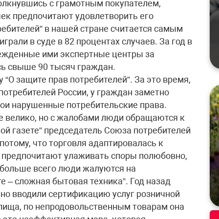
Столкнувшись с грамотным покупателем,
ек предпочитают удовлетворить его
ребителей” в нашей стране считается самым
рали в суде в 82 процентах случаев. За год в
режденные ими экспертные центры за
ь свыше 90 тысяч граждан.
у “О защите прав потребителей”. За это время,
отребителей России, у граждан заметно
вои нарушенные потребительские права.
е велико, но с жалобами люди обращаются к
кой газете” председатель Союза потребителей
потому, что торговля адаптировалась к
ы предпочитают улаживать споры полюбовно,
, больше всего люди жалуются на
е – сложная бытовая техника”. Год назад
но вводили сертификацию услуг розничной
елища, по непродовольственным товарам она