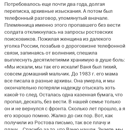
Потребовалось еще почти два года, долгая
переписка, архивные изыскания. А потом был
телефонный разговор, упомянутый вначале.
Племянница именно этого пропавшего без вести
солдата откликнулась на запросы ростовских
поисковиков. Пожилая женщина из далекого
уголка России, позабыв о дороговизне телефонной
связи, запинаясь от волнения, спешила
выплеснуть десятилетиями хранимую в душе боль:
«Мы искали, мы так его искали! Ваня был тихий,
совсем домашний мальчик. До 1983 г. его мама
все писала в разные архивы. Она умерла, и мы
окончательно потеряли надежду отыскать хоть
какой-то след. Осталась одна казенная бумага, что
пропал, дескать, без вести. В нашей семье только
он и не вернулся с фронта. Сколько лет прошло, а я
его хорошо помню. Жалко до сих пор. Вот, как
получили из Ростова письмо, так все плачу и
плачу…Спасибо за то, что Ваню нашли. Знаете, мы