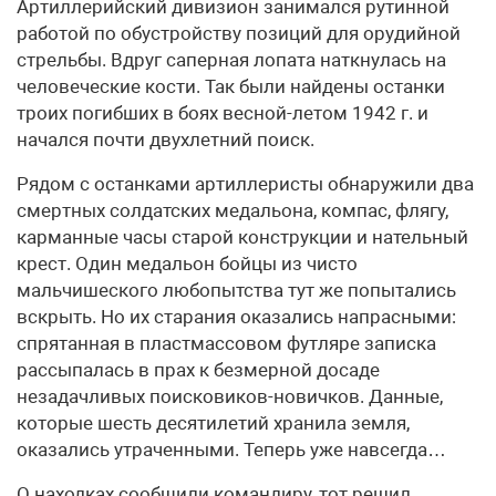
Артиллерийский дивизион занимался рутинной
работой по обустройству позиций для орудийной
стрельбы. Вдруг саперная лопата наткнулась на
человеческие кости. Так были найдены останки
троих погибших в боях весной-летом 1942 г. и
начался почти двухлетний поиск.
Рядом с останками артиллеристы обнаружили два
смертных солдатских медальона, компас, флягу,
карманные часы старой конструкции и нательный
крест. Один медальон бойцы из чисто
мальчишеского любопытства тут же попытались
вскрыть. Но их старания оказались напрасными:
спрятанная в пластмассовом футляре записка
рассыпалась в прах к безмерной досаде
незадачливых поисковиков-новичков. Данные,
которые шесть десятилетий хранила земля,
оказались утраченными. Теперь уже навсегда…
О находках сообщили командиру, тот решил