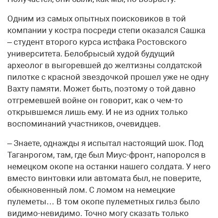
Одним из самых опытных поисковиков в той
компании у костра посреди степи оказался Сашка
– студент второго курса истфака Ростовского
университета. Белобрысый худой будущий
археолог в выгоревшей до желтизны солдатской
пилотке с красной звездочкой прошел уже не одну
Вахту памяти. Может быть, поэтому о той давно
отгремевшей войне он говорит, как о чем-то
открывшемся лишь ему. И не из одних только
воспоминаний участников, очевидцев.
– Знаете, однажды я испытал настоящий шок. Под
Таганрогом, там, где был Миус-фронт, напоролся в
немецком окопе на останки нашего солдата. У него
вместо винтовки или автомата был, не поверите,
обыкновенный лом. С ломом на немецкие
пулеметы… В том окопе пулеметных гильз было
видимо-невидимо. Точно могу сказать только