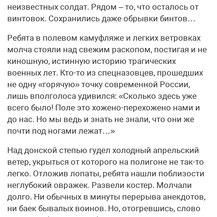
неизвестных солдат. Рядом – то, что осталось от
винтовок. Сохранились даже обрывки бинтов…
Ребята в полевом камуфляже и легких ветровках
молча стояли над свежим раскопом, постигая и не
киношную, истинную историю трагических
военных лет. Кто-то из спецназовцев, прошедших
не одну «горячую» точку современной России,
лишь вполголоса удивился: «Сколько здесь уже
всего было! Поле это хожено-перехожено нами и
до нас. Но мы ведь и знать не знали, что они же
почти под ногами лежат…»
Над донской степью гудел холодный апрельский
ветер, укрыться от которого на полигоне не так-то
легко. Отложив лопаты, ребята нашли поблизости
неглубокий овражек. Развели костер. Молчали
долго. Ни обычных в минуты перерыва анекдотов,
ни баек бывалых воинов. Но, отогревшись, слово