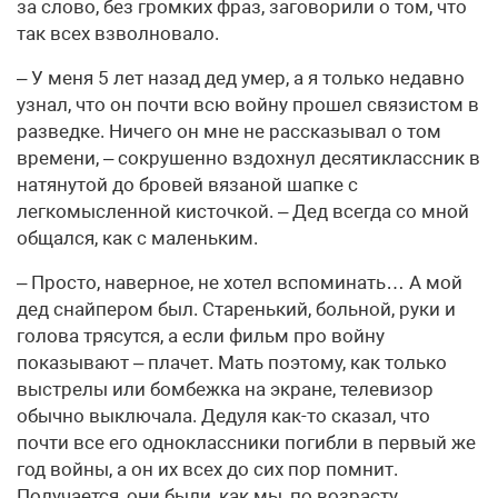
за слово, без громких фраз, заговорили о том, что
так всех взволновало.
– У меня 5 лет назад дед умер, а я только недавно
узнал, что он почти всю войну прошел связистом в
разведке. Ничего он мне не рассказывал о том
времени, – сокрушенно вздохнул десятиклассник в
натянутой до бровей вязаной шапке с
легкомысленной кисточкой. – Дед всегда со мной
общался, как с маленьким.
– Просто, наверное, не хотел вспоминать… А мой
дед снайпером был. Старенький, больной, руки и
голова трясутся, а если фильм про войну
показывают – плачет. Мать поэтому, как только
выстрелы или бомбежка на экране, телевизор
обычно выключала. Дедуля как-то сказал, что
почти все его одноклассники погибли в первый же
год войны, а он их всех до сих пор помнит.
Получается, они были, как мы, по возрасту.