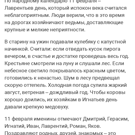
По народному календарю 11 февраля –
Лаврентьев день, который испокон века считался
неблагоприятным. Люди верили, что в это время
на дорогах хозяйничают ведьмы, доставляющие
крупные и мелкие неприятности.
В старину на ужин подавали кулебяку с капустной
начинкой. Считали: если отведать кусок пирога
вечером, в счастье и достатке проведешь весь год.
Крестьяне смотрели на луну и слушали лес. Если
небесное светило покрывалось красным цветом,
готовились к ненастью. Шум в лесу предвещал
скорую оттепель. Холодная погода сулила жаркий
август, ветреная – дождливый год. Чтобы коровы
хорошо доились, их хозяйкам в Игнатьев день
давали крепкую медовуху.
11 февраля именины отмечают Дмитрий, Герасим,
Игнатий, Иван, Лаврентий, Роман, Яков.
Поздравляют родных, друзей, знакомых – это