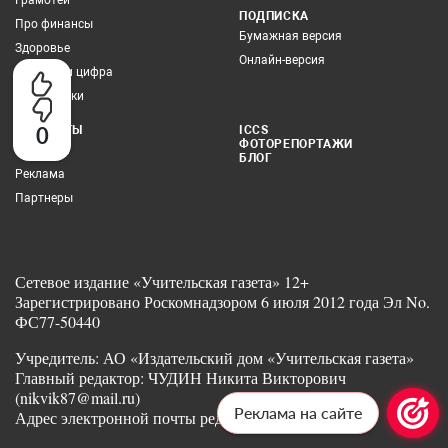
Грамотей
ПОДПИСКА
Про финансы
Бумажная версия
Здоровье
Онлайн-версия
Учитель и цифра
Все рубрики
0
КОНТАКТЫ
ICCS
ФОТОРЕПОРТАЖИ
Редакция
БЛОГ
Реклама
Партнеры
Сетевое издание «Учительская газета» 12+
Зарегистрировано Роскомнадзором 6 июля 2012 года Эл No.
ФС77-50440
Учредитель: АО «Издательский дом «Учительская газета»
Главный редактор: ЧУДИН Никита Викторович
(nikvik87@mail.ru)
Реклама на сайте
Адрес электронной почты редакции: ug@ug.ru