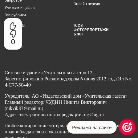
Здоровье
Онлайн-версия
Учитель и цифра
Все рубрики
КОНТАКТЫ
ICCS
ФОТОРЕПОРТАЖИ
Редакция
БЛОГ
Реклама
0
Партнеры
Сетевое издание «Учительская газета» 12+
Зарегистрировано Роскомнадзором 6 июля 2012 года Эл No.
ФС77-50440
Учредитель: АО «Издательский дом «Учительская газета»
Главный редактор: ЧУДИН Никита Викторович
(nikvik87@mail.ru)
Адрес электронной почты редакции: ug@ug.ru
Любое копирование материалов допускается с разрешения
Реклама на сайте
правообладателя и с указанием ссылки на издание
www.ug.ru.