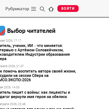
Рубрикатор
ВОЙТИ
Выбор читателей
мая 2026, 17:17
итель, ученик, ИИ – что меняется:
тервью с Артёмом Соловейчиком,
ководителем Индустрии образования
ера
преля 2026, 21:07
к помочь воспитать автора своей жизни,
судили на сессии Сбера на
МСО.ЭКСПО-2026
ая 2026, 14:33
итель пишет с войны: как лицеисты и
дагог вернули имя героя на обелиск
апреля 2026, 22:48