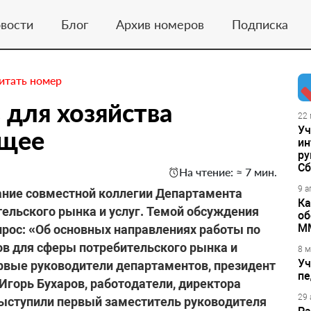
вости
Блог
Архив номеров
Подписка
итать номер
 для хозяйства
22 
Уч
бщее
ин
ру
Сб
На чтение: ≈ 7 мин.
9 а
дание совместной коллегии Департамента
Ка
ельского рынка и услуг. Темой обсуждения
об
М
рос: «Об основных направлениях работы по
в для сферы потребительского рынка и
8 м
Уч
первые руководители департаментов, президент
пе
Игорь Бухаров, работодатели, директора
29 
выступили первый заместитель руководителя