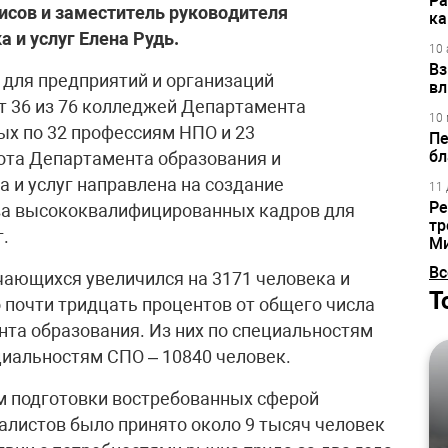
Ра
исов и заместитель руководителя
ка
 и услуг Елена Рудь.
10 
Вз
 для предприятий и организаций
вл
т 36 из 76 колледжей Департамента
10 
ых по 32 профессиям НПО и 23
Пе
бл
ота Департамента образования и
 и услуг направлена на создание
11 
Ре
ва высококвалифицированных кадров для
тр
.
М
Вс
учающихся увеличился на 3171 человека и
Т
о почти тридцать процентов от общего числа
та образования. Из них по специальностям
циальностям СПО – 10840 человек.
ам подготовки востребованных сферой
алистов было принято около 9 тысяч человек