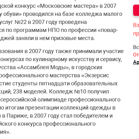
дской конкурс «Московские мастера» в 2007
у обуви» проводился на базе колледжа малого
услуг №22 в 2007 году проведена
Вз
я по программам НПО по профессии «повар-
п
леджей заняли в нем призовые места.
Вс
зования в 2007 году также принимали участие
От
онкурсах по кулинарному искусству и сервису,
Ар
сства «Ассамблея Моды», в городских
 профессионального мастерства «Экзерсис
частие студенты пятнадцати образовательных
кций, 238 моделей. Колледж №10 получил
 Всероссийской олимпиаде профессионального
по итогам презентации коллекций одежды в
в Париже, в 2007 году стал победителем и
йского конкурса профессионального
ия».