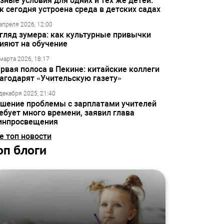
зные условия для одних и тех же детей:
к сегодня устроена среда в детских садах
апреля 2026, 12:00
гляд зумера: как культурные привычки
ияют на обучение
марта 2026, 18:17
рвая полоса в Пекине: китайские коллеги
агодарят «Учительскую газету»
декабря 2025, 21:40
шение проблемы с зарплатами учителей
ебует много времени, заявил глава
инпросвещения
е топ новости
оп блоги